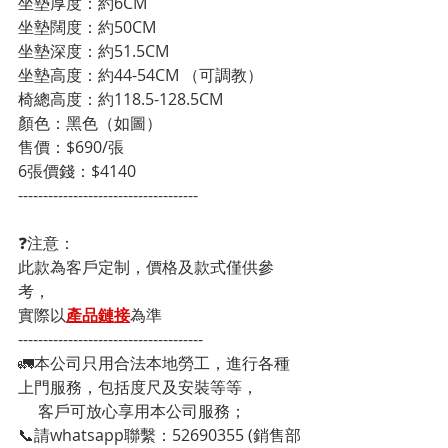
坐墊厚度：約6CM

坐墊闊度：約50CM

坐墊深度：約51.5CM

坐墊高度：約44-54CM （可調教）

椅總高度：約118.5-128.5CM

顏色：黑色（如圖）

售價：$690/張

6張價錢：$4140
------------------------------------
❓注意：
此款為客戶定制，價格及款式僅供參
考，
實際以
產品鏈接
為準
-------------------------------------
🚛本公司只用合法本地勞工，進行各種
上門服務，包括度尺及安裝等等，
     客戶可放心享用本公司服務；
📞請whatsapp聯繫：52690355 (銷售部