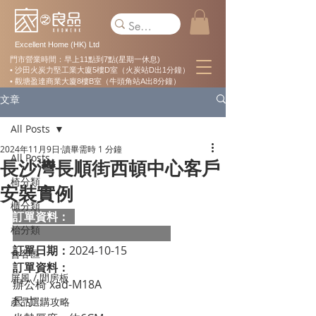
Excellent Home (HK) Ltd
門市營業時間：早上11點到7點(星期一休息)
• 沙田火炭力堅工業大廈5樓D室（火炭站D出1分鐘）
• 觀塘盈達商業大廈8樓B室（牛頭角站A出8分鐘）
文章
All Posts
2024年11月9日
讀畢需時 1 分鐘
All Posts
長沙灣長順街西頓中心客戶
椅分類
安裝實例
櫃分類
訂單資料：  
枱分類
訂單日期：
2024-10-15
會客區
訂單資料：
屏風 / 間房板
辦公椅 xad-M18A

尺寸：                                                          

產品選購攻略