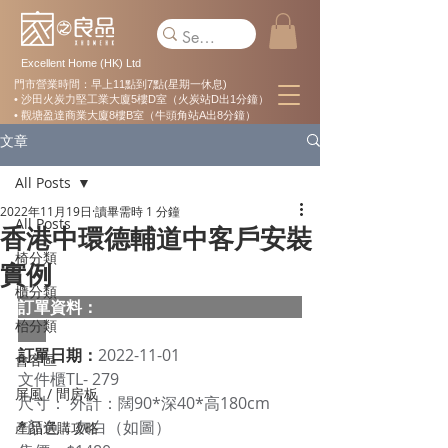
Excellent Home (HK) Ltd
門市營業時間：早上11點到7點(星期一休息)
• 沙田火炭力堅工業大廈5樓D室（火炭站D出1分鐘）
• 觀塘盈達商業大廈8樓B室（牛頭角站A出8分鐘）
文章
All Posts
2022年11月19日
讀畢需時 1 分鐘
All Posts
香港中環德輔道中客戶安裝
椅分類
實例
櫃分類
訂單資料：  
枱分類
訂單日期：
2022-11-01
會客區
文件櫃TL- 279
屏風 / 間房板
尺寸： 外計：闊90*深40*高180cm 
*顏色：灰白（如圖） 
產品選購攻略