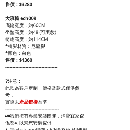
售價：$3280
大班椅 ech009
底輪寬度：約66CM   
坐墊高度：約48 (可調教)
椅總高度：約114CM
*椅腳材質：尼龍腳
*顏色：白色 
售價：$1360
------------------------------------
❓注意：
此款為客戶定制，價格及款式僅供參
考，
實際以
產品鏈接
為準
-------------------------------------
🚛我們擁有專業安裝團隊，淘寶宜家傢
俬都可以幫您安裝傢俱；
📞請whatsapp聯繫：52690355 (銷售部