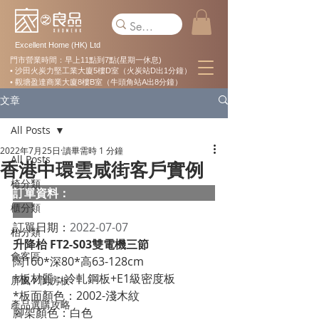
Excellent Home (HK) Ltd
門市營業時間：早上11點到7點(星期一休息)
• 沙田火炭力堅工業大廈5樓D室（火炭站D出1分鐘）
• 觀塘盈達商業大廈8樓B室（牛頭角站A出8分鐘）
文章
All Posts
2022年7月25日
讀畢需時 1 分鐘
All Posts
香港中環雲咸街客戶實例
椅分類
訂單資料：  
櫃分類
訂單日期：
2022-07-07
枱分類
升降枱 FT2-S03雙電機三節
會客區
闊160*深80*高63-128cm
*板材質：冷軋鋼板+E1級密度板
屏風 / 間房板
*板面顏色：2002-淺木紋
產品選購攻略
腳架顏色：白色