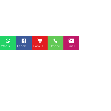
Whatsapp
Facebook
Carousell
Phone
Email
熱門產品
關於家之良品
品牌中心
愛家空間（建材）
辦公椅
|
大班椅
公司简介
家之良品（家居）
辦公枱
|
洽談枱
網站地圖
家之良品（辦公）
大班枱
|
會議枱
客戶服務
文件櫃
|
小型櫃
佐敦庇利金街富利商業客
堅尼地城山市街
屏風間格
戶安裝實例
客戶安裝實例
送貨及安裝服務
會客茶几
辦公傢俬安裝影片
會客梳化
產品選購攻略