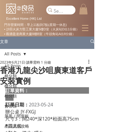
Excellent Home (HK) Ltd
門市營業時間：早上11點到7點(星期一休息)
• 沙田火炭力堅工業大廈5樓D室（火炭站D出1分鐘）
• 觀塘盈達商業大廈8樓B室（牛頭角站A出8分鐘）
文章
All Posts
2023年6月21日
讀畢需時 1 分鐘
All Posts
香港九龍尖沙咀廣東道客戶
椅分類
安裝實例
櫃分類
訂單資料：  
枱分類
訂單日期：
2023-05-24
會客區
辦公桌 JY-FXGJ
屏風 / 間房板
尺寸3：闊240*深120*枱面高75cm
*四人位
產品選購攻略