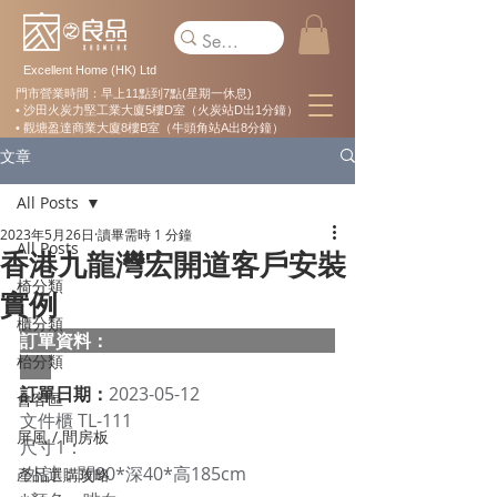
Excellent Home (HK) Ltd
門市營業時間：早上11點到7點(星期一休息)
• 沙田火炭力堅工業大廈5樓D室（火炭站D出1分鐘）
• 觀塘盈達商業大廈8樓B室（牛頭角站A出8分鐘）
文章
All Posts
2023年5月26日
讀畢需時 1 分鐘
All Posts
香港九龍灣宏開道客戶安裝
椅分類
實例
櫃分類
訂單資料：  
枱分類
訂單日期：
2023-05-12
會客區
文件櫃 TL-111 
屏風 / 間房板
尺寸1：
 外計：闊90*深40*高185cm 
產品選購攻略