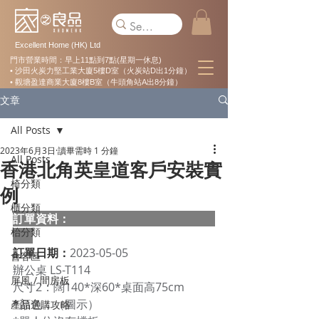
Excellent Home (HK) Ltd
門市營業時間：早上11點到7點(星期一休息)
• 沙田火炭力堅工業大廈5樓D室（火炭站D出1分鐘）
• 觀塘盈達商業大廈8樓B室（牛頭角站A出8分鐘）
文章
All Posts
2023年6月3日
讀畢需時 1 分鐘
All Posts
香港北角英皇道客戶安裝實
椅分類
例
櫃分類
訂單資料：  
枱分類
訂單日期：
2023-05-05
會客區
辦公桌 LS-T114 
屏風 / 間房板
尺寸2：闊140*深60*桌面高75cm 
*顏色：（圖示） 
產品選購攻略