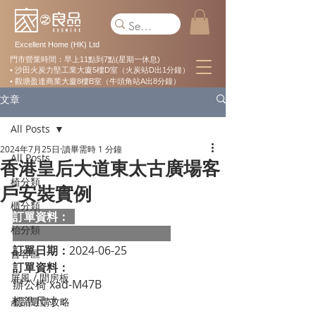
Excellent Home (HK) Ltd
門市營業時間：早上11點到7點(星期一休息)
• 沙田火炭力堅工業大廈5樓D室（火炭站D出1分鐘）
• 觀塘盈達商業大廈8樓B室（牛頭角站A出8分鐘）
文章
All Posts
2024年7月25日
讀畢需時 1 分鐘
All Posts
香港皇后大道東太古廣場客
椅分類
戶安裝實例
櫃分類
訂單資料：  
枱分類
訂單日期：
2024-06-25
會客區
訂單資料：
屏風 / 間房板
辦公椅 xad-M47B
標準尺寸：                                                   
產品選購攻略