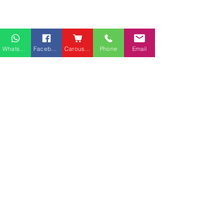
Whatsapp
Facebook
Carousell
Phone
Email
熱門產品
關於家之良品
品牌中心
愛家空間（建材）
辦公椅
|
大班椅
公司简介
家之良品（家居）
辦公枱
|
洽談枱
網站地圖
家之良品（辦公）
大班枱
|
會議枱
客戶服務
文件櫃
|
小型櫃
灣仔莊士敦道客戶安裝實
粉嶺安樂村多利