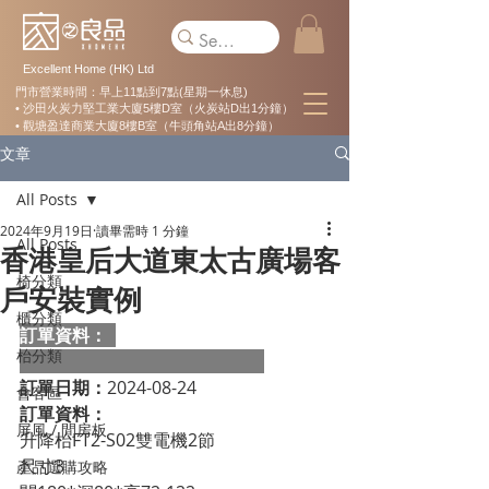
Excellent Home (HK) Ltd
門市營業時間：早上11點到7點(星期一休息)
• 沙田火炭力堅工業大廈5樓D室（火炭站D出1分鐘）
• 觀塘盈達商業大廈8樓B室（牛頭角站A出8分鐘）
文章
All Posts
2024年9月19日
讀畢需時 1 分鐘
All Posts
香港皇后大道東太古廣場客
椅分類
戶安裝實例
櫃分類
訂單資料：  
枱分類
訂單日期：
2024-08-24
會客區
訂單資料：
屏風 / 間房板
升降枱FT2-S02雙電機2節

尺寸3

產品選購攻略