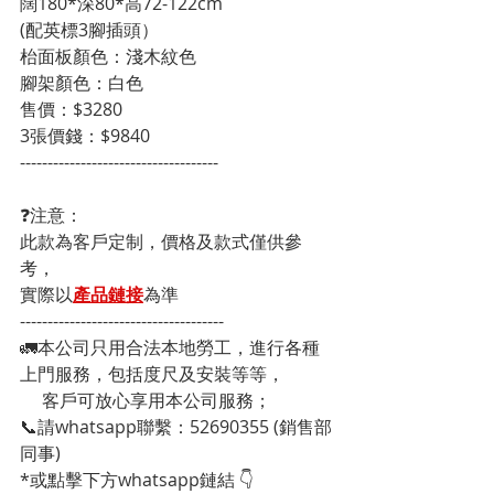
闊180*深80*高72-122cm

(配英標3腳插頭）

枱面板顏色：淺木紋色

腳架顏色：白色

售價：$3280

3張價錢：$9840
------------------------------------
❓注意：
此款為客戶定制，價格及款式僅供參
考，
實際以
產品鏈接
為準
-------------------------------------
🚛本公司只用合法本地勞工，進行各種
上門服務，包括度尺及安裝等等，
     客戶可放心享用本公司服務；
📞請whatsapp聯繫：52690355 (銷售部
同事)
*或點擊下方whatsapp鏈結 👇