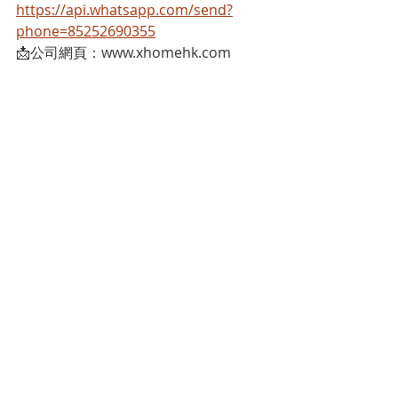
https://api.whatsapp.com/send?
phone=85252690355
📩公司網頁：www.xhomehk.com