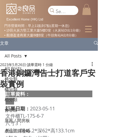
Excellent Home (HK) Ltd
門市營業時間：早上11點到7點(星期一休息)
• 沙田火炭力堅工業大廈5樓D室（火炭站D出1分鐘）
• 觀塘盈達商業大廈8樓B室（牛頭角站A出8分鐘）
文章
All Posts
2023年5月26日
讀畢需時 1 分鐘
All Posts
香港銅鑼灣告士打道客戶安
椅分類
裝實例
櫃分類
訂單資料：  
枱分類
訂單日期：
2023-05-11
會客區
文件櫃TL-175-6-7 
屏風 / 間房板
尺寸3： 
外計：闊45.2*深62*高133.1cm 
產品選購攻略