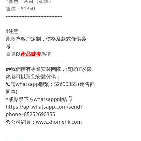
*顏色：灰白（如圖） 
售價：$1350
------------------------------------
❓注意：
此款為客戶定制，價格及款式僅供參
考，
實際以
產品鏈接
為準
-------------------------------------
🚛我們擁有專業安裝團隊，淘寶宜家傢
俬都可以幫您安裝傢俱；
📞請whatsapp聯繫：52690355 (銷售部
同事)
*或點擊下方whatsapp鏈結 👇
https://api.whatsapp.com/send?
phone=85252690355
📩公司網頁：www.xhomehk.com