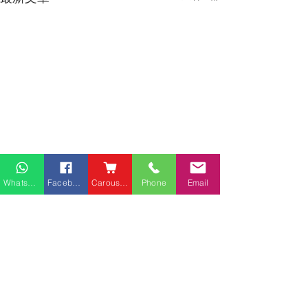
Whatsapp
Facebook
Carousell
Phone
Email
熱門產品
關於家之良品
品牌中心
愛家空間（建材）
辦公椅
|
大班椅
公司简介
家之良品（家居）
辦公枱
|
洽談枱
網站地圖