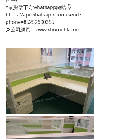
*或點擊下方whatsapp鏈結 👇
https://api.whatsapp.com/send?
phone=85252690355
📩公司網頁：www.xhomehk.com