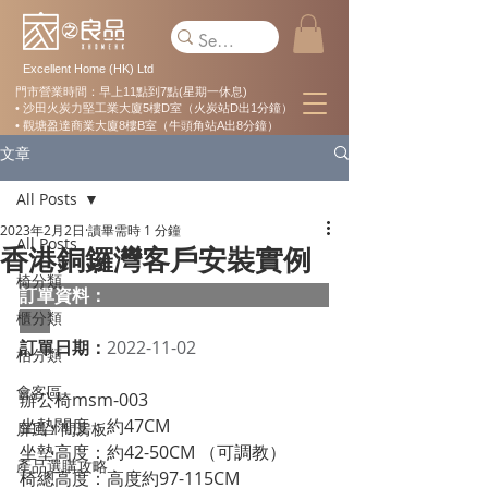
Excellent Home (HK) Ltd
門市營業時間：早上11點到7點(星期一休息)
• 沙田火炭力堅工業大廈5樓D室（火炭站D出1分鐘）
• 觀塘盈達商業大廈8樓B室（牛頭角站A出8分鐘）
文章
All Posts
2023年2月2日
讀畢需時 1 分鐘
All Posts
香港銅鑼灣客戶安裝實例
椅分類
訂單資料：  
櫃分類
訂單日期：
2022-11-02
枱分類
會客區
辦公椅msm-003
坐墊闊度：約47CM
屏風 / 間房板
坐墊高度：約42-50CM （可調教）
產品選購攻略
椅總高度：高度約97-115CM