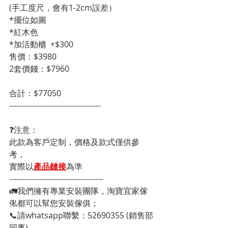
(手工度尺，會有1-2cm誤差）
*擺位如圖
*紅木色
*加活動櫃  +$300
售價：$3980
2套價錢：$7960
合計：$77050
------------------------------------
❓注意：
此款為客戶定制，價格及款式僅供參
考，
實際以
產品鏈接
為準
-------------------------------------
🚛我們擁有專業安裝團隊，淘寶宜家傢
俬都可以幫您安裝傢俱；
📞請whatsapp聯繫：52690355 (銷售部
同事)