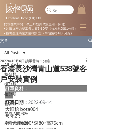
Excellent Home (HK) Ltd
門市營業時間：早上11點到7點(星期一休息)
• 沙田火炭力堅工業大廈5樓D室（火炭站D出1分鐘）
• 觀塘盈達商業大廈8樓B室（牛頭角站A出8分鐘）
文章
All Posts
2022年10月6日
讀畢需時 1 分鐘
All Posts
香港長沙灣青山道538號客
椅分類
戶安裝實例
櫃分類
訂單資料：  
枱分類
訂單日期：
2022-09-14
會客區
大班枱 bota004
屏風 / 間房板
尺寸2：
外計：闊200*深80*高75cm
產品選購攻略