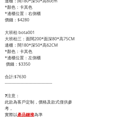
邊櫃：闊180*深50*高60cm
*顏色：卡其色
*邊櫃位置：右側櫃
價錢：$4280
大班枱 bota001
大班枱三：面闊200*面深80*高75CM    
邊櫃：闊180*深50*高62CM
*顏色：卡其色
*邊櫃位置：左側櫃
 價錢：$3350
合計:$7630
------------------------------------
❓注意：
此款為客戶定制，價格及款式僅供參
考，
實際以
產品鏈接
為準