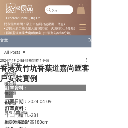
Excellent Home (HK) Ltd
門市營業時間：早上11點到7點(星期一休息)
• 沙田火炭力堅工業大廈5樓D室（火炭站D出1分鐘）
• 觀塘盈達商業大廈8樓B室（牛頭角站A出8分鐘）
文章
All Posts
2024年4月24日
讀畢需時 1 分鐘
All Posts
香港黃竹坑香葉道嘉尚匯客
椅分類
戶安裝實例
櫃分類
訂單資料：  
枱分類
訂單日期：
2024-04-09
會客區
訂單資料：
屏風 / 間房板
十二門櫃 TL-281
闊90*深35*高180cm
產品選購攻略