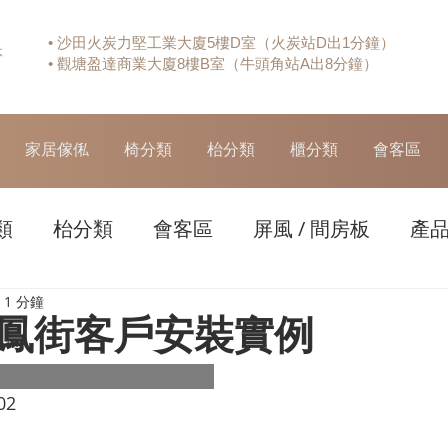
• 沙田火炭力堅工業大廈5樓D室（火炭站D出1分鐘）
休
• 觀塘盈達商業大廈8樓B室（牛頭角站A出8分鐘）
家居傢俬
椅分類
枱分類
櫃分類
會客區
類
枱分類
會客區
屏風 / 間房板
產
1 分鐘
鳳街客戶安裝實例
02