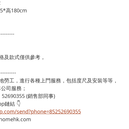
2
*高180cm 
 
---------
格及款式僅供參考，
----------
本地勞工，進行各種上門服務，包括度尺及安裝等等，
享用本公司服務；
：52690355 (銷售部同事)
p鏈結 👇
app.com/send?phone=85252690355
omehk.com