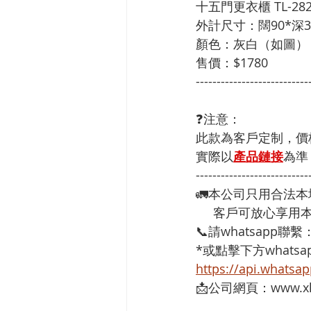
十五門更衣櫃 TL-28
外計尺寸：闊90*深35
顏色：灰白（如圖）
售價：$1780
---------------------------
❓注意：
此款為客戶定制，價
實際以
產品鏈接
為準
---------------------------
🚛本公司只用合法
     客戶可放心
📞請whatsapp聯繫
*或點擊下方whatsap
https://api.whats
📩公司網頁：www.xh