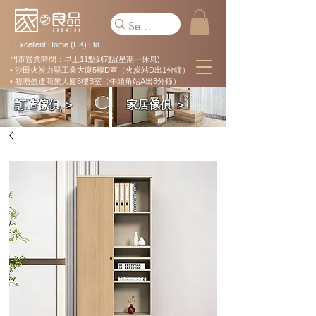
Excellent Home (HK) Ltd
門市營業時間：早上11點到7點(星期一休息)
• 沙田火炭力堅工業大廈5樓D室（火炭站D出1分鐘）
• 觀塘盈達商業大廈8樓B室（牛頭角站A出8分鐘）
訂造傢俱 ＞
家居傢俱 ＞