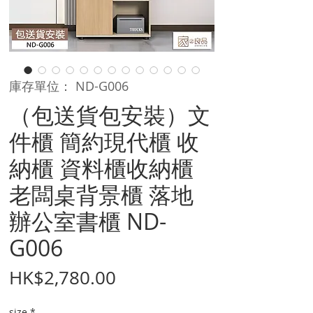
庫存單位： ND-G006
（包送貨包安裝）文
件櫃 簡約現代櫃 收
納櫃 資料櫃收納櫃
老闆桌背景櫃 落地
辦公室書櫃 ND-
G006
價
HK$2,780.00
格
size
*