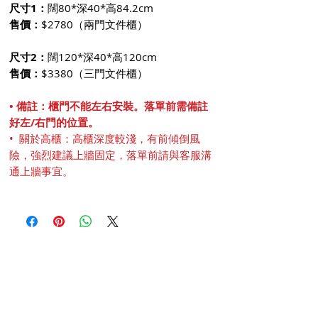
尺寸1：
闊80*深40*高84.2cm
售價：
$2780（兩門文件櫃）
尺寸2：
闊120*深40*高120cm
售價：
$3380（三門文件櫃）
• 備註：櫃門不能左右安裝。落單前需備註
好左/右門的位置。
• 關於高櫃：高櫃深度較淺，有前傾倒風
險，強烈建議上牆固定，落單前請與客服溝
通上牆事宜。