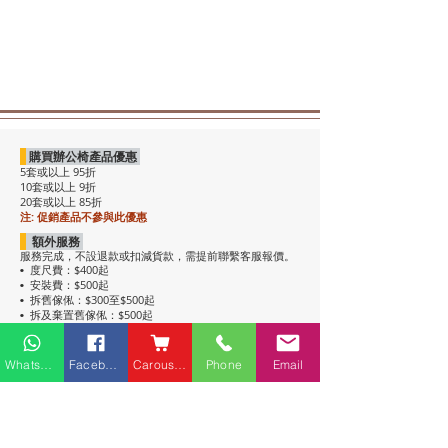
購買辦公椅產品優惠
5套或以上 95折
10套或以上 9折
20套或以上 85折
注: 促銷產品不參與此優惠
額外服務
服務完成，不設退款或扣減貨款，需提前聯繫客服報價。
度尺費：$400起
•
安裝費：$500起
•
拆舊傢俬：$300至$500起
•
拆及棄置舊傢俬：$500起
•
注意事項
• 包送貨，平地電梯可送上樓。搬樓梯落單時請說明。
Whatsapp
Facebook
Carousell
Phone
Email
• 過關查車有可能延遲送貨。
• 如含電插座產品，非英式，需自行配備轉插頭，不包拉
線工序。
• 辦公枱和大班枱，枱面放線盒位置不收邊。
• 關於高櫃：
高櫃深度較淺，有前傾倒風險，
強烈建議上
牆固定
，落單前請與客服溝通上牆事宜。