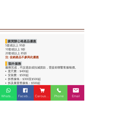
購買辦公椅產品優惠
5套或以上 95折
10套或以上 9折
20套或以上 85折
注: 促銷產品不參與此優惠
額外服務
服務完成，不設退款或扣減貨款，需提前聯繫客服報價。
度尺費：$400起
•
安裝費：$500起
•
拆舊傢俬：$300至$500起
•
拆及棄置舊傢俬：$500起
•
注意事項
• 包送貨，平地電梯可送上樓。搬樓梯落單時請說明。
Whatsapp
Facebook
Carousell
Phone
Email
• 過關查車有可能延遲送貨。
• 如含電插座產品，非英式，需自行配備轉插頭，不包拉
線工序。
• 辦公枱和大班枱，枱面放線盒位置不收邊。
• 關於高櫃：
高櫃深度較淺，有前傾倒風險，
強烈建議上
牆固定
，落單前請與客服溝通上牆事宜。