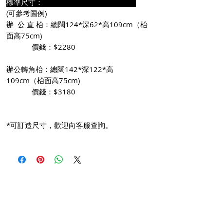
標準尺寸：
(可參考圖例)
辦 公 直 枱：總闊124*深62*高109cm（枱
面高75cm)
價錢：$2280
辦公轉角枱：總闊142*深122*高
109cm（枱面高75cm)
價錢：$3180
*可訂造尺寸，歡迎向客服查詢。