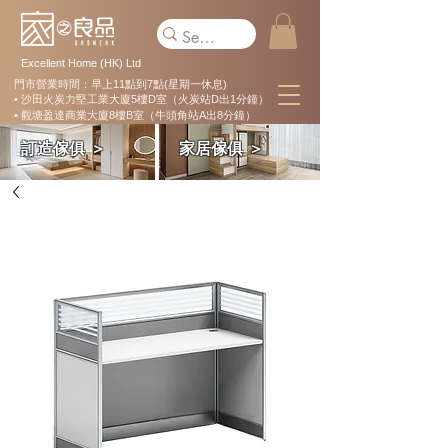
Excellent Home (HK) Ltd
門市營業時間：早上11點到7點(星期一休息)
• 沙田火炭力堅工業大廈5樓D室（火炭站D出1分鐘）
• 觀塘盈達商業大廈8樓B室（牛頭角站A出8分鐘）
訂造傢俱 ＞
家居傢俱 ＞