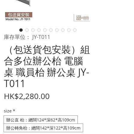
庫存單位： JY-T011
（包送貨包安裝）組
合多位辦公枱 電腦
桌 職員枱 辦公桌 JY-
T011
價
HK$2,280.00
格
size
*
辦公直 枱：總闊124*深62*高109cm
辦公轉角枱：總闊142*深122*高109cm