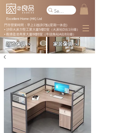
Excellent Home (HK) Ltd
門市營業時間：早上11點到7點(星期一休息)
• 沙田火炭力堅工業大廈5樓D室（火炭站D出1分鐘）
• 觀塘盈達商業大廈8樓B室（牛頭角站A出8分鐘）
訂造傢俱 ＞
家居傢俱 ＞