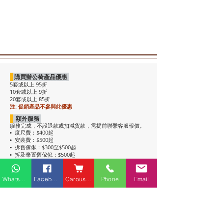
購買辦公椅產品優惠
5套或以上 95折
10套或以上 9折
20套或以上 85折
注: 促銷產品不參與此優惠
額外服務
服務完成，不設退款或扣減貨款，需提前聯繫客服報價。
度尺費：$400起
•
安裝費：$500起
•
拆舊傢俬：$300至$500起
•
拆及棄置舊傢俬：$500起
•
注意事項
• 包送貨，平地電梯可送上樓。搬樓梯落單時請說明。
Whatsapp
Facebook
Carousell
Phone
Email
• 過關查車有可能延遲送貨。
• 如含電插座產品，非英式，需自行配備轉插頭，不包拉
線工序。
• 辦公枱和大班枱，枱面放線盒位置不收邊。
• 關於高櫃：
高櫃深度較淺，有前傾倒風險，
強烈建議上
牆固定
，落單前請與客服溝通上牆事宜。