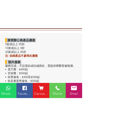
購買辦公椅產品優惠
5套或以上 95折
10套或以上 9折
20套或以上 85折
注: 促銷產品不參與此優惠
額外服務
服務完成，不設退款或扣減貨款，需提前聯繫客服報價。
度尺費：$400起
•
安裝費：$500起
•
拆舊傢俬：$300至$500起
•
拆及棄置舊傢俬：$500起
•
注意事項
• 包送貨，平地電梯可送上樓。搬樓梯落單時請說明。
Whatsapp
Facebook
Carousell
Phone
Email
• 過關查車有可能延遲送貨。
• 如含電插座產品，非英式，需自行配備轉插頭，不包拉
線工序。
• 辦公枱和大班枱，枱面放線盒位置不收邊。
• 關於高櫃：
高櫃深度較淺，有前傾倒風險，
強烈建議上
牆固定
，落單前請與客服溝通上牆事宜。