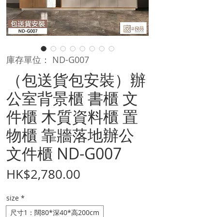
庫存單位： ND-G007
（包送貨包安裝）辦
公室背景櫃 書櫃 文
件櫃 木質資料櫃 置
物櫃 靠牆落地辦公
文件櫃 ND-G007
價
HK$2,780.00
格
size
*
尺寸1：闊80*深40*高200cm