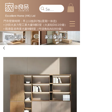
Excellent Home (HK) Ltd
門市營業時間：早上11點到7點(星期一休息)
• 沙田火炭力堅工業大廈5樓D室（火炭站D出1分鐘）
• 觀塘盈達商業大廈8樓B室（牛頭角站A出8分鐘）
訂造傢俱 ＞
家居傢俱 ＞