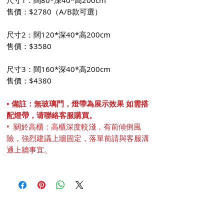
售價：$2780（A/B款可選）
尺寸2：闊120*深40*高200cm
售價：$3580
尺寸3：闊160*深40*高200cm
售價：$4380
• 備註：無玻璃門，燈帶為展示效果 如需搭
配燈帶，请聯絡客服購買。
• 關於高櫃：高櫃深度較淺，有前傾倒風
險，強烈建議上牆固定，落單前請與客服溝
通上牆事宜。