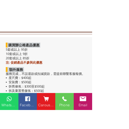
購買辦公椅產品優惠
5套或以上 95折
10套或以上 9折
20套或以上 85折
注: 促銷產品不參與此優惠
額外服務
服務完成，不設退款或扣減貨款，需提前聯繫客服報價。
度尺費：$400起
•
安裝費：$500起
•
拆舊傢俬：$300至$500起
•
拆及棄置舊傢俬：$500起
•
注意事項
• 包送貨，平地電梯可送上樓。搬樓梯落單時請說明。
Whatsapp
Facebook
Carousell
Phone
Email
• 過關查車有可能延遲送貨。
• 如含電插座產品，非英式，需自行配備轉插頭，不包拉
線工序。
• 辦公枱和大班枱，枱面放線盒位置不收邊。
• 關於高櫃：
高櫃深度較淺，有前傾倒風險，
強烈建議上
牆固定
，落單前請與客服溝通上牆事宜。