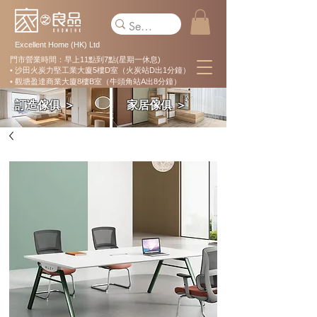
Excellent Home (HK) Ltd
門市營業時間：早上11點到7點(星期一休息)
• 沙田火炭力堅工業大廈5樓D室（火炭站D出1分鐘）
• 觀塘盈達商業大廈8樓B室（牛頭角站A出8分鐘）
訂造傢俱 ＞
家居傢俱 ＞