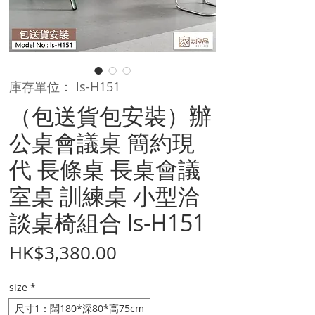
庫存單位： ls-H151
（包送貨包安裝）辦
公桌會議桌 簡約現
代 長條桌 長桌會議
室桌 訓練桌 小型洽
談桌椅組合 ls-H151
價
HK$3,380.00
格
size
*
尺寸1：闊180*深80*高75cm