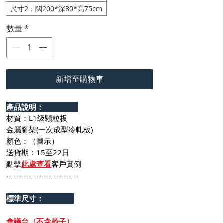
尺寸2：闊200*深80*高75cm
數量
*
新增至購物車
產品說明：
材質：E1级颗粒板
金屬腳架(一次成型冷軋板)
顏色：（圖示）
送貨期：15至22日
點擊
此處查看
客戶實例
-----------------------------
標準尺寸：
會議台（不含椅子）