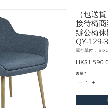
（包送貨
接待椅商
辦公椅休
QY-129-
庫存單位： BK-QY
HK$1,590.
數量
*