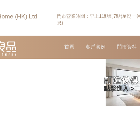
Home (HK) Ltd
門市營業時間：早上11點到7點(星期一
息)
首頁
客戶實例
門市資料
訂造傢俱
點擊進入 >