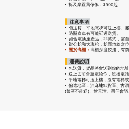
拆及棄置舊傢俬：$500起
•
注意事項
• 包送貨，平地電梯可送上樓。
• 過關查車有可能延遲送貨。
• 如含電插座產品，非英式，需
• 辦公枱和大班枱，枱面放線盒
• 關於高櫃：
高櫃深度較淺，有
運費說明
• 包送貨
，
貨品將會送到你的地址
• 送上去前會至電給你，沒接電
• 平地電梯可送上樓，沒有電梯
• 偏遠地區：油麻地卸貨區、古
(禁區不能送)、愉景灣、灣仔會
熱門產品
關於家之