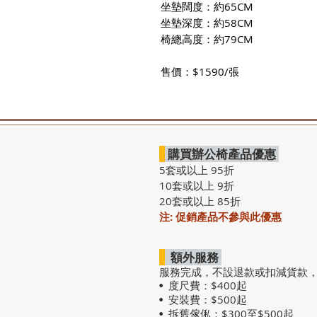
坐墊闊度：約65CM
坐墊深度：約58CM
椅總高度：約79CM
售價：$1590/張
購買辦公椅產品優惠
5套或以上 95折
10套或以上 9折
20套或以上 85折
注: 促銷產品不參與此優惠
額外服務
服務完成，不設退款或扣減貨款
度尺費：$400起
•
安裝費：$500起
•
拆舊傢俬：$300至$500起
•