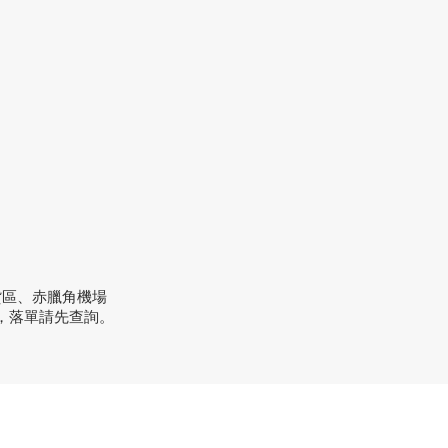
貨區、赤臘角機場
，落單請先查詢。
方式