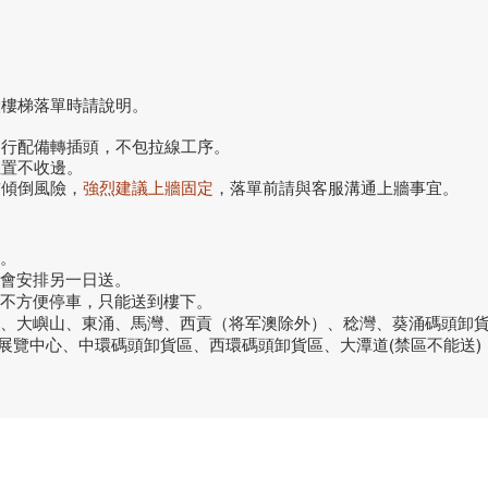
搬樓梯落單時請說明。
自行配備轉插頭，不包拉線工序。
位置不收邊。
前傾倒風險，
強烈建議上牆固定
，落單前請與客服溝通上牆事宜。
。
話會安排另一日送。
或不方便停車，只能送到樓下。
洞、大嶼山、東涌、馬灣、西貢（将军澳除外）、稔灣、葵涌碼頭卸
議展覽中心、中環碼頭卸貨區、西環碼頭卸貨區、大潭道(禁區不能送)
品牌中心
聯繫
良品
客戶服務