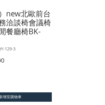
）new北歐前台
務洽談椅會議椅
閒餐廳椅BK-
3
-129-3
價
00
格
新增至購物車