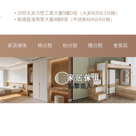
• 沙田火炭力堅工業大廈5樓D室（火炭站D出1分鐘）
休
• 觀塘盈達商業大廈8樓B室（牛頭角站A出8分鐘）
家居傢俬
椅分類
枱分類
櫃分類
會客區
家居傢俱
點擊進入 >