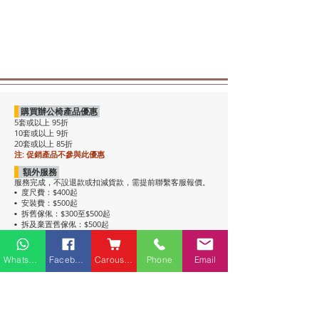
購買辦公椅產品優惠
5套或以上 95折
10套或以上 9折
20套或以上 85折
注: 促銷產品不參與此優惠
額外服務
服務完成，不設退款或扣減貨款，需提前聯繫客服報價。
度尺費：$400起
•
安裝費：$500起
•
拆舊傢俬：$300至$500起
•
拆及棄置舊傢俬：$500起
•
注意事項
• 包送貨，平地電梯可送上樓。搬樓梯落單時請說明。
Whatsapp
Facebook
Carousell
Phone
Email
• 過關查車有可能延遲送貨。
• 如含電插座產品，非英式，需自行配備轉插頭，不包拉
線工序。
• 辦公枱和大班枱，枱面放線盒位置不收邊。
• 關於高櫃：
高櫃深度較淺，有前傾倒風險，
強烈建議上
牆固定
，落單前請與客服溝通上牆事宜。