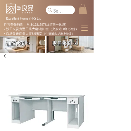
Excellent Home (HK) Ltd
門市營業時間：早上11點到7點(星期一休息)
• 沙田火炭力堅工業大廈5樓D室（火炭站D出1分鐘）
• 觀塘盈達商業大廈8樓B室（牛頭角站A出8分鐘）
訂造傢俱 ＞
家居傢俱 ＞