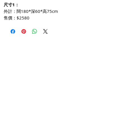
尺寸1：
外計：闊180*深60*高75cm
售價：$2580