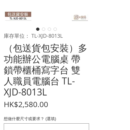
庫存單位： TL-XJD-8013L
（包送貨包安裝）多
功能辦公電腦桌 帶
鎖帶櫃桶寫字台 雙
人職員電腦台 TL-
XJD-8013L
價
HK$2,580.00
格
想做什麼尺寸或要求？ (選填)