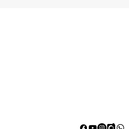
熱門產品
關於家之
辦公椅
|
大班椅
公司简介
辦公枱
|
洽談枱
網站地圖
大班枱
|
會議枱
文件櫃
|
小型櫃
屏風間格
會客茶几
會客梳化
探索更多產品