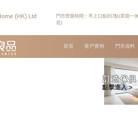
Home (HK) Ltd
門市營業時間：早上11點到7點(星期一
息)
首頁
客戶實例
門市資料
訂造傢俱
點擊進入 >