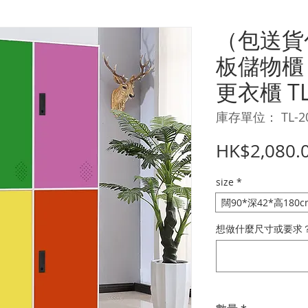
（包送貨
板儲物櫃
更衣櫃 TL
庫存單位： TL-2
HK$2,080.
size
*
闊90*深42*高180c
想做什麼尺寸或要求？ 