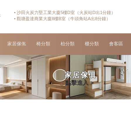
• 沙田火炭力堅工業大廈5樓D室（火炭站D出1分鐘）
休
• 觀塘盈達商業大廈8樓B室（牛頭角站A出8分鐘）
家居傢俬
椅分類
枱分類
櫃分類
會客區
家居傢俱
點擊進入 >