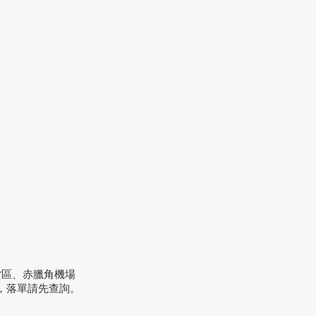
貨區、赤臘角機場
，落單請先查詢。