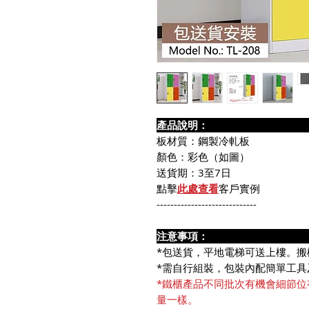
產品說
板材質：鋼製冷軋板
顏色：彩色（如圖）
送貨期：3至7日
點擊
此處查看
客戶實例
-----------------------------
注意事
*包送貨，平地電梯可送上樓。搬
*需自行組裝，包裝內配簡單工具
*鐵櫃產品不同批次有機會細節位
量一樣。