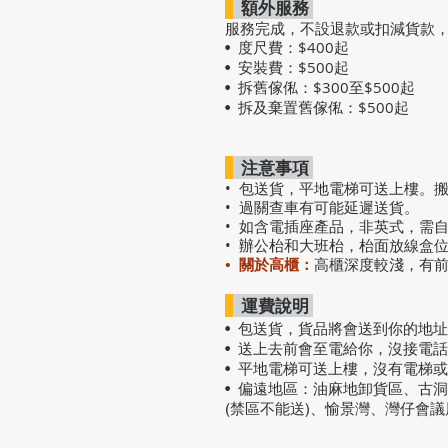
額外服務
服務完成，不設退款或扣減貨款
度尺費：$400起
•
安裝費：$500起
•
拆舊傢俬：$300至$500起
•
拆及棄置舊傢俬：$500起
•
注意事項
• 包送貨，平地電梯可送上樓。
• 過關查車有可能延遲送貨。
• 如含電插座產品，非英式，需
• 辦公枱和大班枱，枱面放線盒
• 關於高櫃：
高櫃深度較淺，有
運費說明
• 包送貨
，
貨品將會送到你的地址
• 送上去前會至電給你，沒接電
• 平地電梯可送上樓，沒有電梯
• 偏遠地區：油麻地卸貨區、古
(禁區不能送)、愉景灣、灣仔會