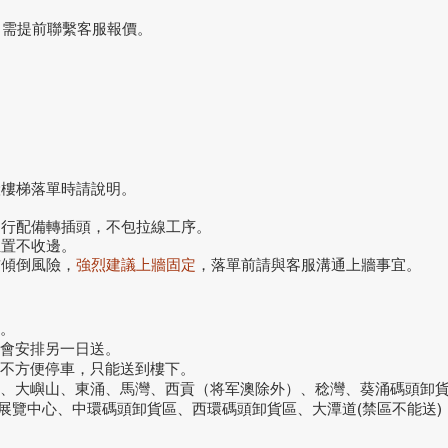
，需提前聯繫客服報價。
搬樓梯落單時請說明。
自行配備轉插頭，不包拉線工序。
位置不收邊。
前傾倒風險，
強烈建議上牆固定
，落單前請與客服溝通上牆事宜。
。
話會安排另一日送。
或不方便停車，只能送到樓下。
洞、大嶼山、東涌、馬灣、西貢（将军澳除外）、稔灣、葵涌碼頭卸
議展覽中心、中環碼頭卸貨區、西環碼頭卸貨區、大潭道(禁區不能送)