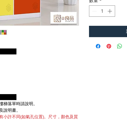
數量
*
明：
項：
樓梯落單時請說明。
及說明書。
有小許不同(如氣孔位置)。尺寸，顏色及質