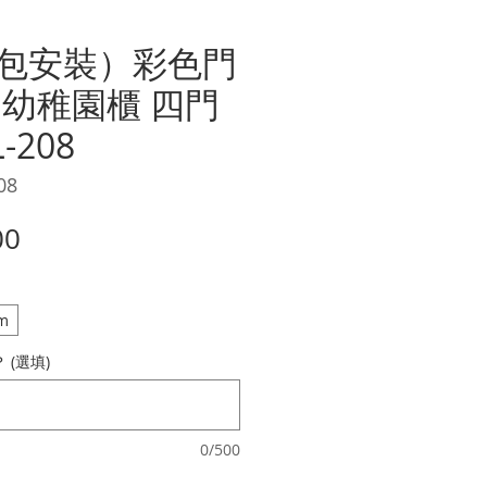
包安裝）彩色門
 幼稚園櫃 四門
-208
08
價
00
格
m
(選填)
0/500