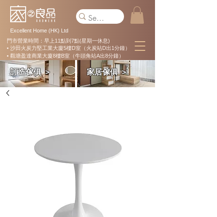
Excellent Home (HK) Ltd
門市營業時間：早上11點到7點(星期一休息)
• 沙田火炭力堅工業大廈5樓D室（火炭站D出1分鐘）
• 觀塘盈達商業大廈8樓B室（牛頭角站A出8分鐘）
訂造傢俱 ＞
家居傢俱 ＞