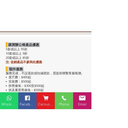
購買辦公椅產品優惠
5套或以上 95折
10套或以上 9折
20套或以上 85折
注: 促銷產品不參與此優惠
額外服務
服務完成，不設退款或扣減貨款，需提前聯繫客服報價。
度尺費：$400起
•
安裝費：$500起
•
拆舊傢俬：$300至$500起
•
拆及棄置舊傢俬：$500起
•
注意事項
• 包送貨，平地電梯可送上樓。搬樓梯落單時請說明。
Whatsapp
Facebook
Carousell
Phone
Email
• 過關查車有可能延遲送貨。
• 如含電插座產品，非英式，需自行配備轉插頭，不包拉
線工序。
• 辦公枱和大班枱，枱面放線盒位置不收邊。
• 關於高櫃：
高櫃深度較淺，有前傾倒風險，
強烈建議上
牆固定
，落單前請與客服溝通上牆事宜。