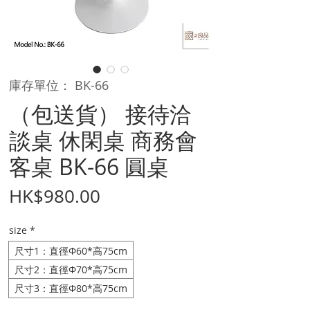
庫存單位： BK-66
（包送貨） 接待洽
談桌 休閑桌 商務會
客桌 BK-66 圓桌
價
HK$980.00
格
size
*
尺寸1：直徑Φ60*高75cm
尺寸2：直徑Φ70*高75cm
尺寸3：直徑Φ80*高75cm