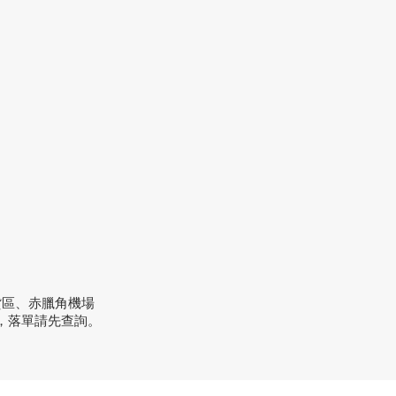
貨區、赤臘角機場
，落單請先查詢。