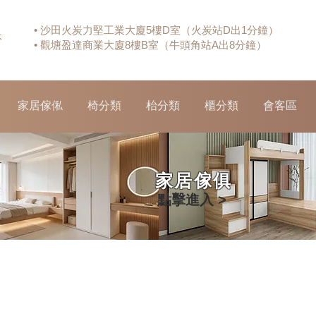
• 沙田火炭力堅工業大廈5樓D室（火炭站D出1分鐘）
休
• 觀塘盈達商業大廈8樓B室（牛頭角站A出8分鐘）
家居傢俬
椅分類
枱分類
櫃分類
會客區
家居傢俱
點擊進入 >