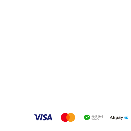
品牌中心
聯繫
良品
客戶服務
愛家空間（建材）
phone
送貨及安裝服務
家之良品（家居）
電郵：
辦公傢俬安裝影片
家之良品（辦公）
What
產品選購攻略
觀塘門
觀塘偉
營業時
火炭門
沙田火
(火炭
營業時