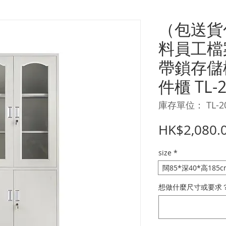
（包送貨
料員工檔
帶鎖存儲
件櫃 TL-2
庫存單位： TL-2
HK$2,080.
size
*
闊85*深40*高185c
想做什麼尺寸或要求？ 