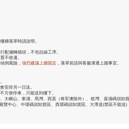
搬樓梯落單時請說明。
自行配備轉插頭，不包拉線工序。
位置不收邊。
前傾倒風險，
強烈建議上牆固定
，落單前請與客服溝通上牆事宜。
。
話會安排另一日送。
或不方便停車，只能送到樓下。
洞、大嶼山、東涌、馬灣、西貢（将军澳除外）、稔灣、葵涌碼頭卸
議展覽中心、中環碼頭卸貨區、西環碼頭卸貨區、大潭道(禁區不能送)