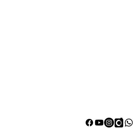
熱門產品
關於家之
辦公椅
|
大班椅
公司简介
辦公枱
|
洽談枱
網站地圖
大班枱
|
會議枱
文件櫃
|
小型櫃
屏風間格
會客茶几
會客梳化
探索更多產品