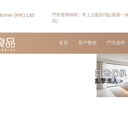
Home (HK) Ltd
門市營業時間：早上11點到7點(星期一
息)
首頁
客戶實例
門市資料
訂造傢俱
點擊進入 >