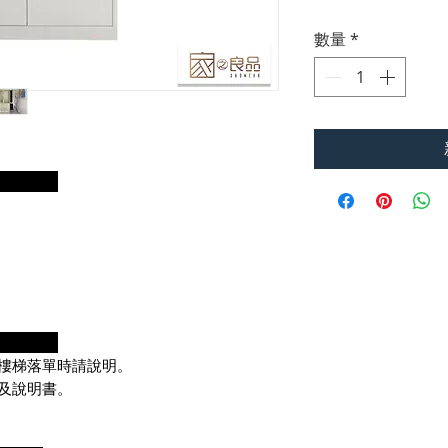
數量
*
明：
項：
樓梯落單時請說明。
及說明書。