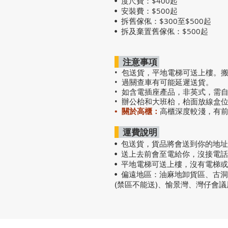
度尺費：$400起
•
安裝費：$500起
•
拆舊傢俬：$300至$500起
•
拆及棄置舊傢俬：$500起
•
注意事項
• 包送貨，平地電梯可送上樓。
• 過關查車有可能延遲送貨。
• 如含電插座產品，非英式，需
• 辦公枱和大班枱，枱面放線盒
• 關於高櫃：
高櫃深度較淺，有
運費說明
• 包送貨
，
貨品將會送到你的地址
• 送上去前會至電給你，沒接電
• 平地電梯可送上樓，沒有電梯
• 偏遠地區：油麻地卸貨區、古
(禁區不能送)、愉景灣、灣仔會