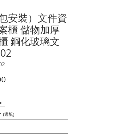
包安裝）文件資
案櫃 儲物加厚
櫃 鋼化玻璃文
02
02
價
00
格
m
(選填)