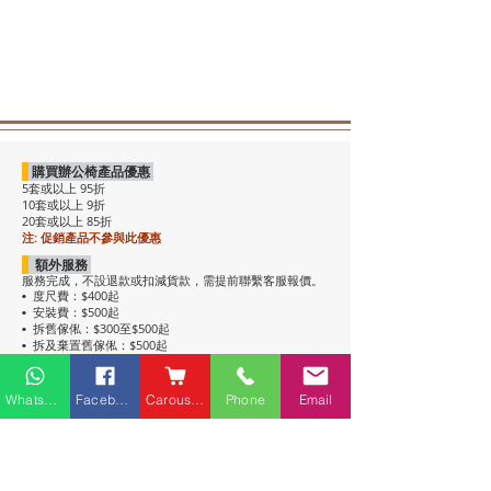
購買辦公椅產品優惠
5套或以上 95折
10套或以上 9折
20套或以上 85折
注: 促銷產品不參與此優惠
額外服務
服務完成，不設退款或扣減貨款，需提前聯繫客服報價。
度尺費：$400起
•
安裝費：$500起
•
拆舊傢俬：$300至$500起
•
拆及棄置舊傢俬：$500起
•
注意事項
• 包送貨，平地電梯可送上樓。搬樓梯落單時請說明。
Whatsapp
Facebook
Carousell
Phone
Email
• 過關查車有可能延遲送貨。
• 如含電插座產品，非英式，需自行配備轉插頭，不包拉
線工序。
• 辦公枱和大班枱，枱面放線盒位置不收邊。
• 關於高櫃：
高櫃深度較淺，有前傾倒風險，
強烈建議上
牆固定
，落單前請與客服溝通上牆事宜。