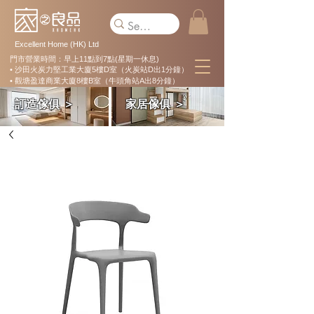
Excellent Home (HK) Ltd
門市營業時間：早上11點到7點(星期一休息)
• 沙田火炭力堅工業大廈5樓D室（火炭站D出1分鐘）
• 觀塘盈達商業大廈8樓B室（牛頭角站A出8分鐘）
訂造傢俱 ＞
家居傢俱 ＞