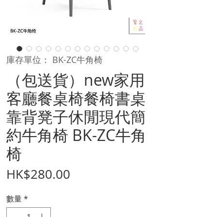
庫存單位： BK-ZC牛角椅
（包送貨）new家用
客廳餐桌椅餐椅書桌
靠背凳子休閒現代簡
約牛角椅 BK-ZC牛角
椅
價
HK$280.00
格
數量
*