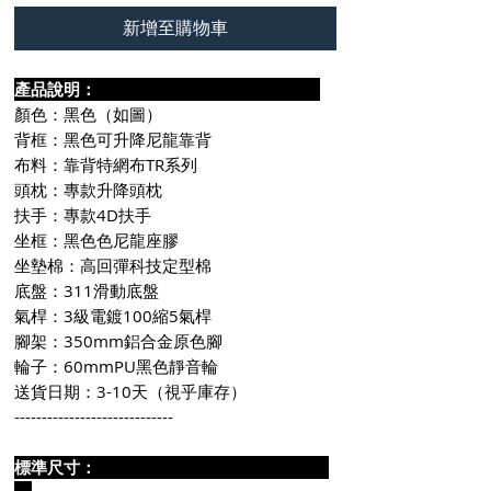
新增至購物車
產品說明：
顏色：黑色（如圖）
背框：黑色可升降尼龍靠背
布料：靠背特網布TR系列
頭枕：專款升降頭枕
扶手：專款4D扶手
坐框：黑色色尼龍座膠
坐墊棉：高回彈科技定型棉
底盤：311滑動底盤
氣桿：3級電鍍100縮5氣桿
腳架：350mm鋁合金原色腳
輪子：60mmPU黑色靜音輪
送貨日期：3-10天（視乎庫存）
-----------------------------
標準尺寸：