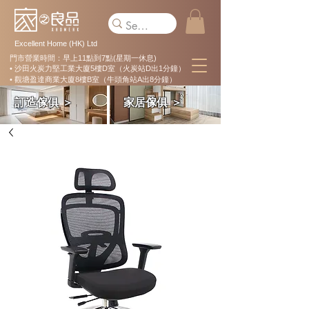
Excellent Home (HK) Ltd
門市營業時間：早上11點到7點(星期一休息)
• 沙田火炭力堅工業大廈5樓D室（火炭站D出1分鐘）
• 觀塘盈達商業大廈8樓B室（牛頭角站A出8分鐘）
訂造傢俱 ＞
家居傢俱 ＞