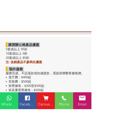
購買辦公椅產品優惠
5套或以上 95折
10套或以上 9折
20套或以上 85折
注: 促銷產品不參與此優惠
額外服務
服務完成，不設退款或扣減貨款，需提前聯繫客服報價。
度尺費：$400起
•
安裝費：$500起
•
拆舊傢俬：$300至$500起
•
拆及棄置舊傢俬：$500起
•
注意事項
• 包送貨，平地電梯可送上樓。搬樓梯落單時請說明。
Whatsapp
Facebook
Carousell
Phone
Email
• 過關查車有可能延遲送貨。
• 如含電插座產品，非英式，需自行配備轉插頭，不包拉
線工序。
• 辦公枱和大班枱，枱面放線盒位置不收邊。
• 關於高櫃：
高櫃深度較淺，有前傾倒風險，
強烈建議上
牆固定
，落單前請與客服溝通上牆事宜。