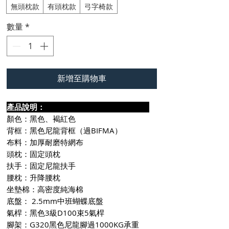
無頭枕款
有頭枕款
弓字椅款
數量
*
新增至購物車
產品說明：
顏色：黑色、褐紅色
背框：黑色尼龍背框（過BIFMA）
布料：加厚耐磨特網布
頭枕：固定頭枕
扶手：固定尼龍扶手
腰枕：升降腰枕
坐墊棉：高密度純海棉
底盤： 2.5mm中班蝴蝶底盤
氣桿：黑色3級D100束5氣桿
腳架：G320黑色尼龍腳過1000KG承重