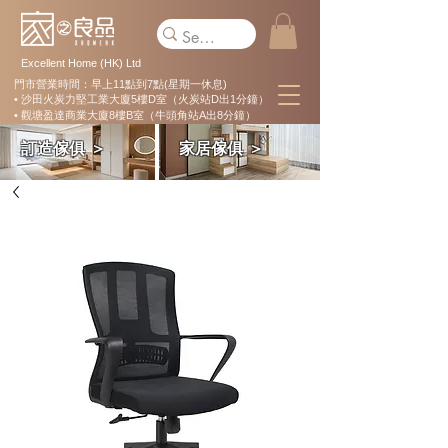
Excellent Home (HK) Ltd
門市營業時間：早上11點到7點(星期一休息)
• 沙田火炭力堅工業大廈5樓D室（火炭站D出1分鐘）
• 觀塘盈達商業大廈8樓B室（牛頭角站A出8分鐘）
訂造傢俱 ＞
家居傢俱 ＞