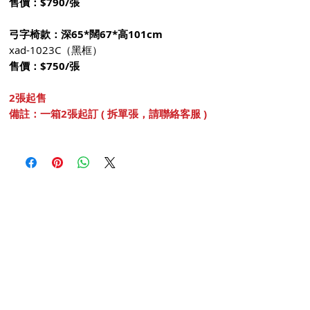
售價：$790/張
弓字椅款：深65*闊67*高101cm
xad-1023C（黑框）
售價：$750/張
2張起售
備註：一箱2張起訂 ( 拆單張，請聯絡客服 )