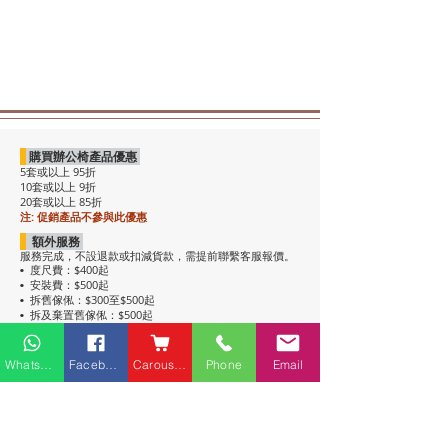
購買辦公椅產品優惠
5套或以上 95折
10套或以上 9折
20套或以上 85折
注: 促銷產品不參與此優惠
額外服務
服務完成，不設退款或扣減貨款，需提前聯繫客服報價。
度尺費：$400起
•
安裝費：$500起
•
拆舊傢俬：$300至$500起
•
拆及棄置舊傢俬：$500起
•
注意事項
• 包送貨，平地電梯可送上樓。搬樓梯落單時請說明。
Whatsapp
Facebook
Carousell
Phone
Email
• 過關查車有可能延遲送貨。
• 如含電插座產品，非英式，需自行配備轉插頭，不包拉
線工序。
• 辦公枱和大班枱，枱面放線盒位置不收邊。
• 關於高櫃：
高櫃深度較淺，有前傾倒風險，
強烈建議上
牆固定
，落單前請與客服溝通上牆事宜。