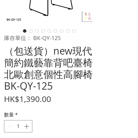
庫存單位： BK-QY-125
（包送貨）new現代
簡約鐵藝靠背吧臺椅
北歐創意個性高腳椅
BK-QY-125
價
HK$1,390.00
格
數量
*