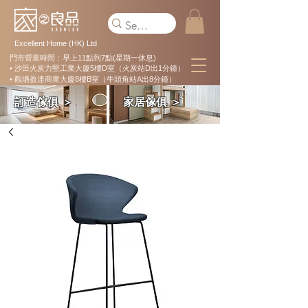
Excellent Home (HK) Ltd
門市營業時間：早上11點到7點(星期一休息)
• 沙田火炭力堅工業大廈5樓D室（火炭站D出1分鐘）
• 觀塘盈達商業大廈8樓B室（牛頭角站A出8分鐘）
訂造傢俱 ＞
家居傢俱 ＞