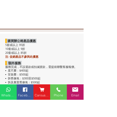
購買辦公椅產品優惠
5套或以上 95折
10套或以上 9折
20套或以上 85折
注: 促銷產品不參與此優惠
額外服務
服務完成，不設退款或扣減貨款，需提前聯繫客服報價。
度尺費：$400起
•
安裝費：$500起
•
拆舊傢俬：$300至$500起
•
拆及棄置舊傢俬：$500起
•
注意事項
• 包送貨，平地電梯可送上樓。搬樓梯落單時請說明。
Whatsapp
Facebook
Carousell
Phone
Email
• 過關查車有可能延遲送貨。
• 如含電插座產品，非英式，需自行配備轉插頭，不包拉
線工序。
• 辦公枱和大班枱，枱面放線盒位置不收邊。
• 關於高櫃：
高櫃深度較淺，有前傾倒風險，
強烈建議上
牆固定
，落單前請與客服溝通上牆事宜。