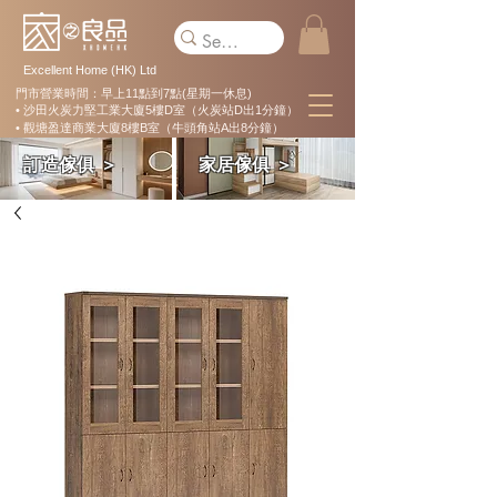
Excellent Home (HK) Ltd
門市營業時間：早上11點到7點(星期一休息)
• 沙田火炭力堅工業大廈5樓D室（火炭站D出1分鐘）
• 觀塘盈達商業大廈8樓B室（牛頭角站A出8分鐘）
訂造傢俱 ＞
家居傢俱 ＞