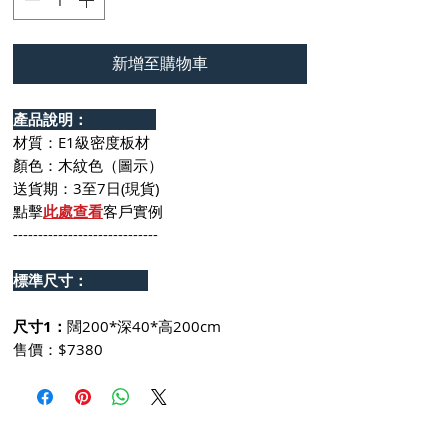
新增至購物車
產品說明：
材質：E1級密度板材
顏色：木紋色（圖示）
送貨期：3至7日(現貨)
點擊
此處查看
客戶實例
-----------------------------
標準尺寸：
尺寸1：
闊200*深40*高200cm
售價：$7380