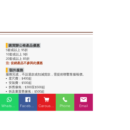
購買辦公椅產品優惠
5套或以上 95折
10套或以上 9折
20套或以上 85折
注: 促銷產品不參與此優惠
額外服務
服務完成，不設退款或扣減貨款，需提前聯繫客服報價。
度尺費：$400起
•
安裝費：$500起
•
拆舊傢俬：$300至$500起
•
拆及棄置舊傢俬：$500起
•
注意事項
• 包送貨，平地電梯可送上樓。搬樓梯落單時請說明。
Whatsapp
Facebook
Carousell
Phone
Email
• 過關查車有可能延遲送貨。
• 如含電插座產品，非英式，需自行配備轉插頭，不包拉
線工序。
• 辦公枱和大班枱，枱面放線盒位置不收邊。
• 關於高櫃：
高櫃深度較淺，有前傾倒風險，
強烈建議上
牆固定
，落單前請與客服溝通上牆事宜。