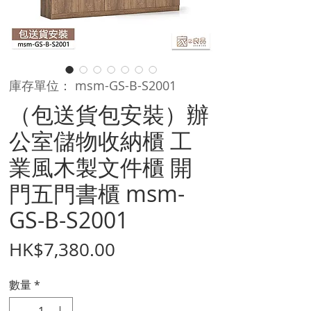
庫存單位： msm-GS-B-S2001
（包送貨包安裝）辦
公室儲物收納櫃 工
業風木製文件櫃 開
門五門書櫃 msm-
GS-B-S2001
價
HK$7,380.00
格
數量
*