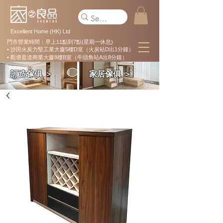
Excellent Home (HK) Ltd
門市營業時間：早上11點到7點(星期一休息)
• 沙田火炭力堅工業大廈5樓D室（火炭站D出1分鐘）
• 觀塘盈達商業大廈8樓B室（牛頭角站A出8分鐘）
訂造傢俱 ＞
家居傢俱 ＞