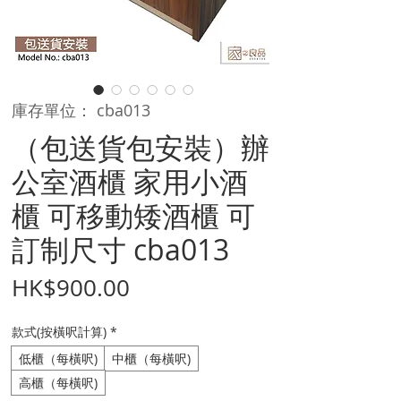
庫存單位： cba013
（包送貨包安裝）辦
公室酒櫃 家用小酒
櫃 可移動矮酒櫃 可
訂制尺寸 cba013
價
HK$900.00
格
款式(按橫呎計算)
*
低櫃（每橫呎)
中櫃（每橫呎)
高櫃（每橫呎)