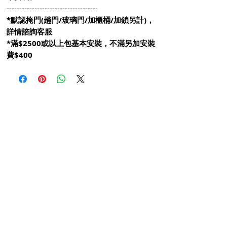
------------------------------------
*默認掩門(趟門/玻璃門/加櫃桶/加鎖另計)，
詳情諮詢客服
*滿$2500或以上包基本安裝，不滿另加安裝
費$400