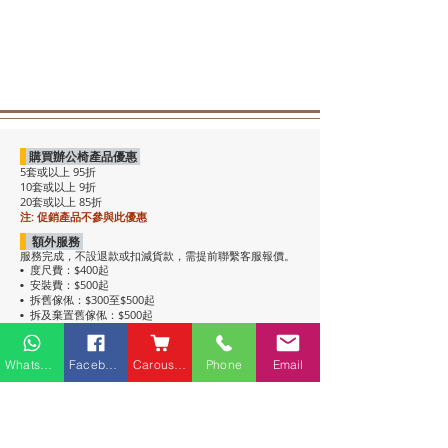
購買辦公椅產品優惠
5套或以上 95折
10套或以上 9折
20套或以上 85折
注: 促銷產品不參與此優惠
額外服務
服務完成，不設退款或扣減貨款，需提前聯繫客服報價。
度尺費：$400起
•
安裝費：$500起
•
拆舊傢俬：$300至$500起
•
拆及棄置舊傢俬：$500起
•
注意事項
• 包送貨，平地電梯可送上樓。搬樓梯落單時請說明。
Whatsapp
Facebook
Carousell
Phone
Email
• 過關查車有可能延遲送貨。
• 如含電插座產品，非英式，需自行配備轉插頭，不包拉
線工序。
• 辦公枱和大班枱，枱面放線盒位置不收邊。
• 關於高櫃：
高櫃深度較淺，有前傾倒風險，
強烈建議上
牆固定
，落單前請與客服溝通上牆事宜。