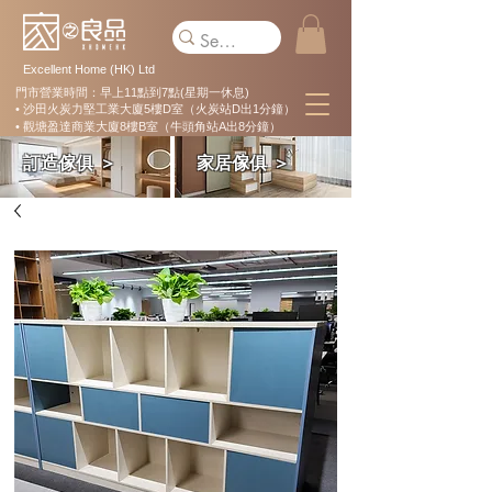
Excellent Home (HK) Ltd
門市營業時間：早上11點到7點(星期一休息)
• 沙田火炭力堅工業大廈5樓D室（火炭站D出1分鐘）
• 觀塘盈達商業大廈8樓B室（牛頭角站A出8分鐘）
訂造傢俱 ＞
家居傢俱 ＞