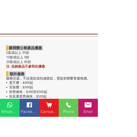
購買辦公椅產品優惠
5套或以上 95折
10套或以上 9折
20套或以上 85折
注: 促銷產品不參與此優惠
額外服務
服務完成，不設退款或扣減貨款，需提前聯繫客服報價。
度尺費：$400起
•
安裝費：$500起
•
拆舊傢俬：$300至$500起
•
拆及棄置舊傢俬：$500起
•
注意事項
• 包送貨，平地電梯可送上樓。搬樓梯落單時請說明。
Whatsapp
Facebook
Carousell
Phone
Email
• 過關查車有可能延遲送貨。
• 如含電插座產品，非英式，需自行配備轉插頭，不包拉
線工序。
• 辦公枱和大班枱，枱面放線盒位置不收邊。
• 關於高櫃：
高櫃深度較淺，有前傾倒風險，
強烈建議上
牆固定
，落單前請與客服溝通上牆事宜。