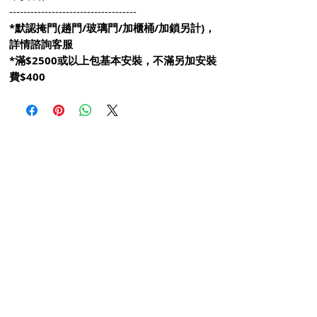
------------------------------------
*默認掩門(趟門/玻璃門/加櫃桶/加鎖另計)，
詳情諮詢客服
*滿$2500或以上包基本安裝，不滿另加安裝
費$400