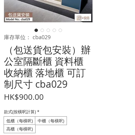
庫存單位： cba029
（包送貨包安裝）辦
公室隔斷櫃 資料櫃
收納櫃 落地櫃 可訂
制尺寸 cba029
價
HK$900.00
格
款式(按橫呎計算)
*
低櫃（每橫呎)
中櫃（每橫呎)
高櫃（每橫呎)