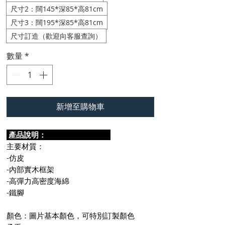
尺寸2：闊145*深85*高81cm
尺寸3：闊195*深85*高81cm
尺寸訂造（歡迎向客服查詢）
數量
*
新增至購物車
產品說明：
主要材質：
-仿皮
-內部實木框架
-高彈力高密度海綿
-鐵腳
顏色：圖片基本顏色，可特別訂製顏色