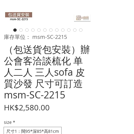
庫存單位： msm-SC-2215
（包送貨包安裝）辦
公會客洽談梳化 单
人二人 三人sofa 皮
質沙發 尺寸可訂造
msm-SC-2215
價
HK$2,580.00
格
size
*
尺寸1：闊95*深85*高81cm