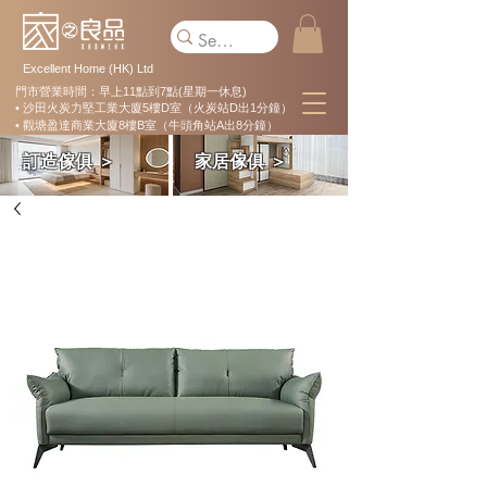
Excellent Home (HK) Ltd
門市營業時間：早上11點到7點(星期一休息)
• 沙田火炭力堅工業大廈5樓D室（火炭站D出1分鐘）
• 觀塘盈達商業大廈8樓B室（牛頭角站A出8分鐘）
訂造傢俱 ＞
家居傢俱 ＞