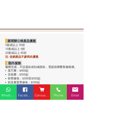
購買辦公椅產品優惠
5套或以上 95折
10套或以上 9折
20套或以上 85折
注: 促銷產品不參與此優惠
額外服務
服務完成，不設退款或扣減貨款，需提前聯繫客服報價。
度尺費：$400起
•
安裝費：$500起
•
拆舊傢俬：$300至$500起
•
拆及棄置舊傢俬：$500起
•
注意事項
• 包送貨，平地電梯可送上樓。搬樓梯落單時請說明。
Whatsapp
Facebook
Carousell
Phone
Email
• 過關查車有可能延遲送貨。
• 如含電插座產品，非英式，需自行配備轉插頭，不包拉
線工序。
• 辦公枱和大班枱，枱面放線盒位置不收邊。
• 關於高櫃：
高櫃深度較淺，有前傾倒風險，
強烈建議上
牆固定
，落單前請與客服溝通上牆事宜。