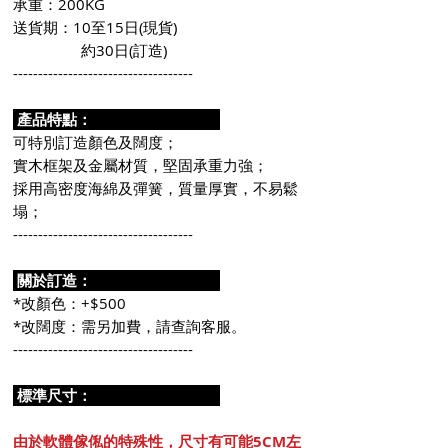
承重：200KG
送貨期：10至15日(現貨)
約30日(訂造)
------------------------------------
產品特點：
可特別訂造顏色及闊度；
實木框架及金屬材質，堅固承重力強；
採用高密度海綿及彈簧，質量厚實，不易鬆
塌；
------------------------------------
關於訂造：
*改顏色：+$500
*改闊度：需另加費，請查詢客服。
------------------------------------
標準尺寸
：
由於軟體傢俬的特殊性，尺寸有可能5CM左