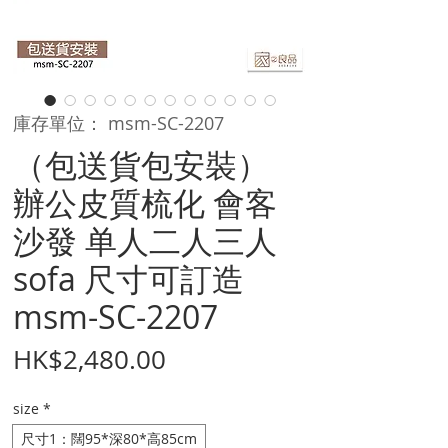
庫存單位： msm-SC-2207
（包送貨包安裝）
辦公皮質梳化 會客
沙發 单人二人三人
sofa 尺寸可訂造
msm-SC-2207
價
HK$2,480.00
格
size
*
尺寸1：闊95*深80*高85cm