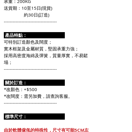
承重：200KG
送貨期：10至15日(現貨)
約30日(訂造)
------------------------------------
產品特點：
可特別訂造顏色及闊度；
實木框架及金屬材質，堅固承重力強；
採用高密度海綿及彈簧，質量厚實，不易鬆
塌；
------------------------------------
關於訂造：
*改顏色：+$500
*改闊度：需另加費，請查詢客服。
------------------------------------
標準尺寸
：
由於軟體傢俬的特殊性，尺寸有可能5CM左