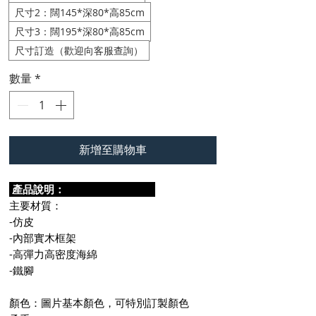
尺寸2：闊145*深80*高85cm
尺寸3：闊195*深80*高85cm
尺寸訂造（歡迎向客服查詢）
數量
*
新增至購物車
產品說明：
主要材質：
-仿皮
-內部實木框架
-高彈力高密度海綿
-鐵腳
顏色：圖片基本顏色，可特別訂製顏色