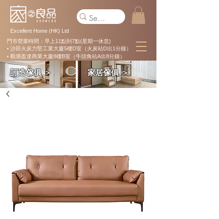
Excellent Home (HK) Ltd
門市營業時間：早上11點到7點(星期一休息)
• 沙田火炭力堅工業大廈5樓D室（火炭站D出1分鐘）
• 觀塘盈達商業大廈8樓B室（牛頭角站A出8分鐘）
訂造傢俱 ＞
家居傢俱 ＞