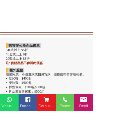
購買辦公椅產品優惠
5套或以上 95折
10套或以上 9折
20套或以上 85折
注: 促銷產品不參與此優惠
額外服務
服務完成，不設退款或扣減貨款，需提前聯繫客服報價。
度尺費：$400起
•
安裝費：$500起
•
拆舊傢俬：$300至$500起
•
拆及棄置舊傢俬：$500起
•
注意事項
• 包送貨，平地電梯可送上樓。搬樓梯落單時請說明。
Whatsapp
Facebook
Carousell
Phone
Email
• 過關查車有可能延遲送貨。
• 如含電插座產品，非英式，需自行配備轉插頭，不包拉
線工序。
• 辦公枱和大班枱，枱面放線盒位置不收邊。
• 關於高櫃：
高櫃深度較淺，有前傾倒風險，
強烈建議上
牆固定
，落單前請與客服溝通上牆事宜。