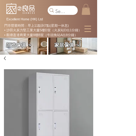
Excellent Home (HK) Ltd
門市營業時間：早上11點到7點(星期一休息)
• 沙田火炭力堅工業大廈5樓D室（火炭站D出1分鐘）
• 觀塘盈達商業大廈8樓B室（牛頭角站A出8分鐘）
訂造傢俱 ＞
家居傢俱 ＞