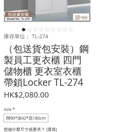
庫存單位： TL-274
（包送貨包安裝）鋼
製員工更衣櫃 四門
儲物櫃 更衣室衣櫃
帶鎖Locker TL-274
價
HK$2,080.00
格
size
*
闊90*深42*高180cm
想做什麼尺寸或要求？ (選填)