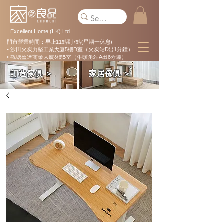
Excellent Home (HK) Ltd
門市營業時間：早上11點到7點(星期一休息)
• 沙田火炭力堅工業大廈5樓D室（火炭站D出1分鐘）
• 觀塘盈達商業大廈8樓B室（牛頭角站A出8分鐘）
訂造傢俱 ＞
家居傢俱 ＞