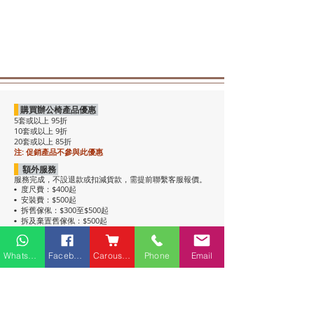
購買辦公椅產品優惠
5套或以上 95折
10套或以上 9折
20套或以上 85折
注: 促銷產品不參與此優惠
額外服務
服務完成，不設退款或扣減貨款，需提前聯繫客服報價。
度尺費：$400起
•
安裝費：$500起
•
拆舊傢俬：$300至$500起
•
拆及棄置舊傢俬：$500起
•
注意事項
• 包送貨，平地電梯可送上樓。搬樓梯落單時請說明。
Whatsapp
Facebook
Carousell
Phone
Email
• 過關查車有可能延遲送貨。
• 如含電插座產品，非英式，需自行配備轉插頭，不包拉
線工序。
• 辦公枱和大班枱，枱面放線盒位置不收邊。
• 關於高櫃：
高櫃深度較淺，有前傾倒風險，
強烈建議上
牆固定
，落單前請與客服溝通上牆事宜。