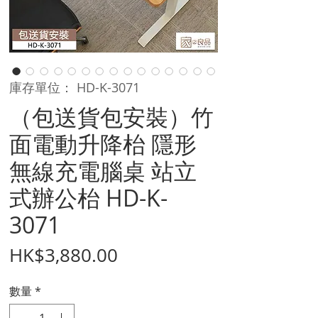
庫存單位： HD-K-3071
（包送貨包安裝）竹
面電動升降枱 隱形
無線充電腦桌 站立
式辦公枱 HD-K-
3071
價
HK$3,880.00
格
數量
*