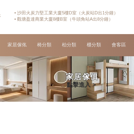
• 沙田火炭力堅工業大廈5樓D室（火炭站D出1分鐘）
休
• 觀塘盈達商業大廈8樓B室（牛頭角站A出8分鐘）
家居傢俬
椅分類
枱分類
櫃分類
會客區
家居傢俱
點擊進入 >