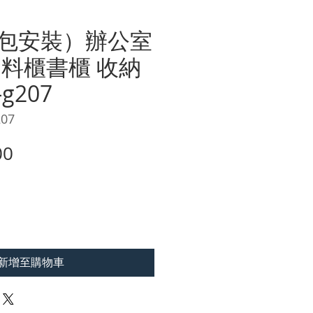
包安裝）辦公室
資料櫃書櫃 收納
g207
07
價
00
格
新增至購物車