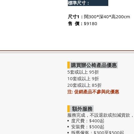
標準尺寸：
尺寸1：
闊300*深40*高200cm
售 價：
$9180
購買辦公椅產品優惠
5套或以上 95折
10套或以上 9折
20套或以上 85折
注: 促銷產品不參與此優惠
額外服務
服務完成，不設退款或扣減貨款
度尺費：$400起
•
安裝費：$500起
•
拆舊傢俬：$300至$500起
•