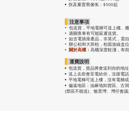
拆及棄置舊傢俬：$500起
•
注意事項
• 包送貨，平地電梯可送上樓。
• 過關查車有可能延遲送貨。
• 如含電插座產品，非英式，需
• 辦公枱和大班枱，枱面放線盒
• 關於高櫃：
高櫃深度較淺，有
運費說明
• 包送貨
，
貨品將會送到你的地址
• 送上去前會至電給你，沒接電
• 平地電梯可送上樓，沒有電梯
• 偏遠地區：油麻地卸貨區、古
(禁區不能送)、愉景灣、灣仔會
熱門產品
關於家之