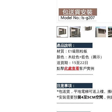
產品說明：
材質：E1級顆粒板
顏色：木紋色+藍色（圖示）
送貨期：15至22日
點擊
此處查看
客戶實例
-----------------------------
注意事項：
*包送貨，平地電梯可送上樓。搬
*安裝需要預
留4至5CM空間
，例
-----------------------------