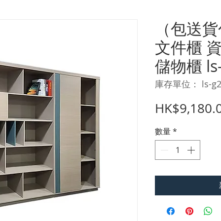
（包送貨
文件櫃 
儲物櫃 ls-
庫存單位： ls-g2
HK$9,180.
數量
*