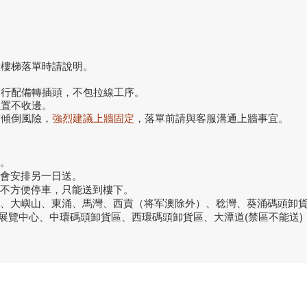
搬樓梯落單時請說明。
自行配備轉插頭，不包拉線工序。
位置不收邊。
前傾倒風險，
強烈建議上牆固定
，落單前請與客服溝通上牆事宜。
。
話會安排另一日送。
或不方便停車，只能送到樓下。
洞、大嶼山、東涌、馬灣、西貢（将军澳除外）、稔灣、葵涌碼頭卸
議展覽中心、中環碼頭卸貨區、西環碼頭卸貨區、大潭道(禁區不能送)
品牌中心
聯繫
良品
客戶服務