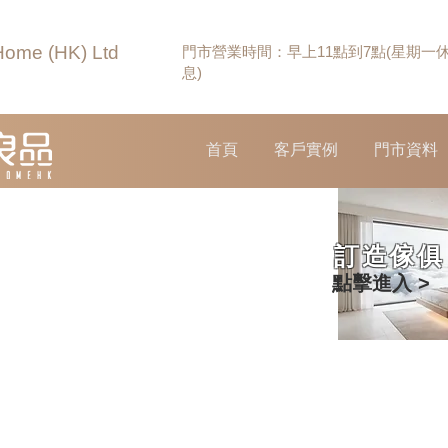
Home (HK) Ltd
門市營業時間：早上11點到7點(星期一
息)
首頁
客戶實例
門市資料
訂造傢俱
點擊進入 >