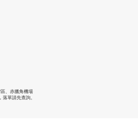
貨區、赤臘角機場
，落單請先查詢。
方式