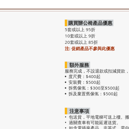
購買辦公椅產品優惠
5套或以上 95折
10套或以上 9折
20套或以上 85折
注: 促銷產品不參與此優惠
額外服務
服務完成，不設退款或扣減貨款
度尺費：$400起
•
安裝費：$500起
•
拆舊傢俬：$300至$500起
•
拆及棄置舊傢俬：$500起
•
注意事項
• 包送貨，平地電梯可送上樓。
• 過關查車有可能延遲送貨。
• 如含電插座產品，非英式，需