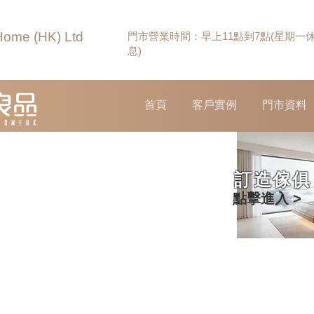
Home (HK) Ltd
門市營業時間：早上11點到7點(星期一
息)
首頁
客戶實例
門市資料
訂造傢俱
點擊進入 >