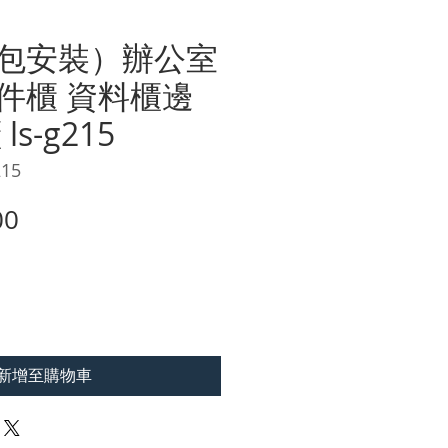
包安裝）辦公室
件櫃 資料櫃邊
ls-g215
15
價
00
格
新增至購物車