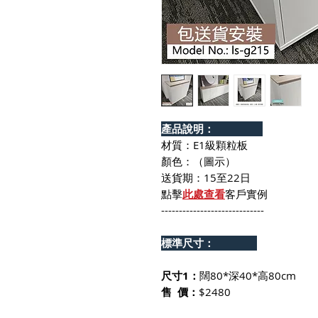
產品說明：
材質：E1級顆粒板
顏色：（圖示）
送貨期：15至22日
點擊
此處查看
客戶實例
-----------------------------
標準尺寸：
尺寸1：
闊80*深40*高80cm
售 價：
$2480