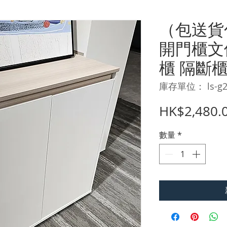
（包送貨
開門櫃文
櫃 隔斷櫃 
庫存單位： ls-g2
HK$2,480.
數量
*