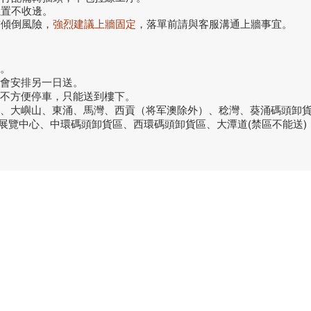
位置不收邊。
前傾倒風險，
強烈建議上牆固定
，落單前請與客服溝通上牆事宜。
。
話會安排另一日送。
或不方便停車，只能送到樓下。
洞、大嶼山、東涌、馬灣、西貢（将军澳除外）、稔灣、葵涌碼頭卸
議展覽中心、中環碼頭卸貨區、西環碼頭卸貨區、大潭道(禁區不能送)
品牌中心
聯繫
良品
客戶服務
愛家空間（建材）
phone
送貨及安裝服務
家之良品（家居）
電郵：
辦公傢俬安裝影片
家之良品（辦公）
What
產品選購攻略
觀塘門