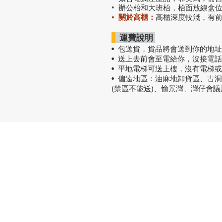
• 辦公枱和大班枱，枱面放線盒
• 關於高櫃：
高櫃深度較淺，有
運費說明
• 包送貨
，
貨品將會送到你的地址
• 送上去前會至電給你，沒接電
• 平地電梯可送上樓，沒有電梯
• 偏遠地區：油麻地卸貨區、古
(禁區不能送)、愉景灣、灣仔會
熱門產品
關於家之
辦公椅
|
大班椅
公司简介
辦公枱
|
洽談枱
網站地圖
大班枱
|
會議枱
文件櫃
|
小型櫃
屏風間格