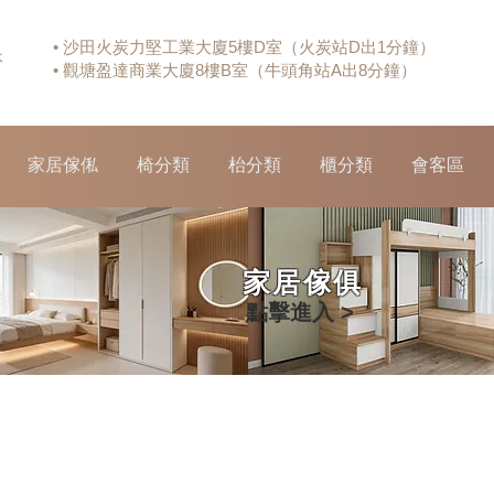
• 沙田火炭力堅工業大廈5樓D室（火炭站D出1分鐘）
休
• 觀塘盈達商業大廈8樓B室（牛頭角站A出8分鐘）
家居傢俬
椅分類
枱分類
櫃分類
會客區
家居傢俱
點擊進入 >