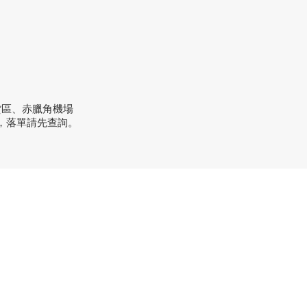
貨區、赤臘角機場
，落單請先查詢。
方式
：+852 3962 2343
order@xhomehk.com
sapp：5269 0355
市地址：