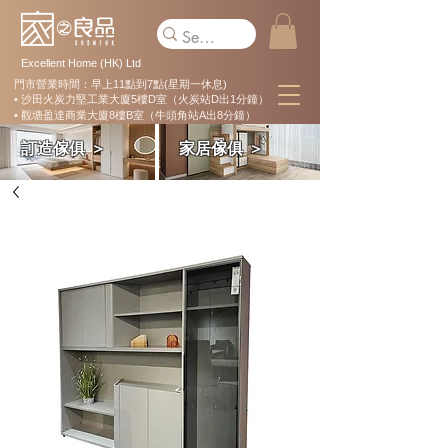
Excellent Home (HK) Ltd
門市營業時間：早上11點到7點(星期一休息)
• 沙田火炭力堅工業大廈5樓D室（火炭站D出1分鐘）
• 觀塘盈達商業大廈8樓B室（牛頭角站A出8分鐘）
訂造傢俱 ＞
家居傢俱 ＞