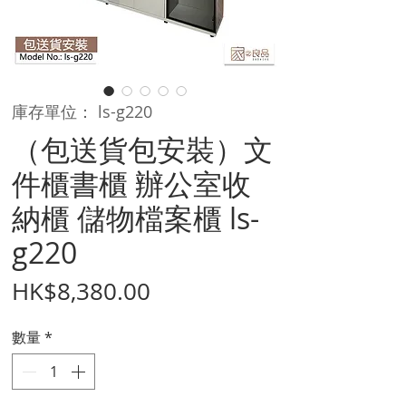
庫存單位： ls-g220
（包送貨包安裝）文
件櫃書櫃 辦公室收
納櫃 儲物檔案櫃 ls-
g220
價
HK$8,380.00
格
數量
*