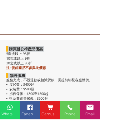
購買辦公椅產品優惠
5套或以上 95折
10套或以上 9折
20套或以上 85折
注: 促銷產品不參與此優惠
額外服務
服務完成，不設退款或扣減貨款，需提前聯繫客服報價。
度尺費：$400起
•
安裝費：$500起
•
拆舊傢俬：$300至$500起
•
拆及棄置舊傢俬：$500起
•
注意事項
• 包送貨，平地電梯可送上樓。搬樓梯落單時請說明。
Whatsapp
Facebook
Carousell
Phone
Email
• 過關查車有可能延遲送貨。
• 如含電插座產品，非英式，需自行配備轉插頭，不包拉
線工序。
• 辦公枱和大班枱，枱面放線盒位置不收邊。
• 關於高櫃：
高櫃深度較淺，有前傾倒風險，
強烈建議上
牆固定
，落單前請與客服溝通上牆事宜。