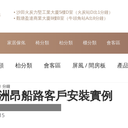
• 沙田火炭力堅工業大廈5樓D室（火炭站D出1分鐘）
休
• 觀塘盈達商業大廈8樓B室（牛頭角站A出8分鐘）
家居傢俬
椅分類
枱分類
櫃分類
會客區
類
枱分類
會客區
屏風 / 間房板
產
1 分鐘
洲昂船路客戶安裝實例
15