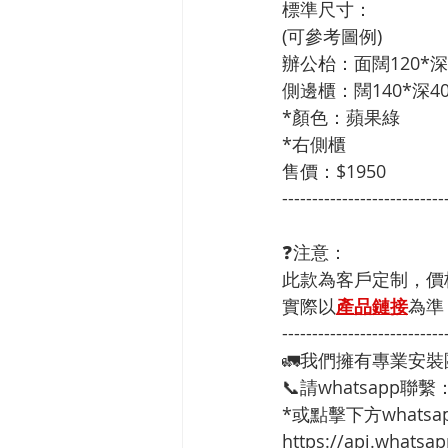
標準尺寸：                     
(可參考圖例)
辦公枱：面闊120*深6
側邊櫃：闊140*深40
*顏色：蘋果綠
*右側櫃
售價：$1950
---------------------------
❓注意：
此款為客戶定制，價
實際以
產品鏈接
為準
---------------------------
🚛我們擁有專業安
📞請whatsapp聯繫
*或點擊下方whatsap
https://api.whats