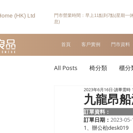
Home (HK) Ltd
門市營業時間：早上11點到7點(星期一
息)
首頁
客戶實例
門市資料
All Posts
椅分類
櫃分
2023年6月16日
讀畢需時 
九龍昂船
訂單資料：  
訂單日期：
2023-05-
1、辦公枱desk019