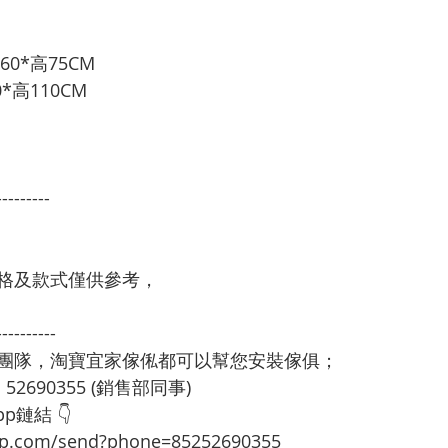
                           
0*高75CM
*高110CM 
---------
格及款式僅供參考，
----------
裝團隊，淘寶宜家傢俬都可以幫您安裝傢俱；
：52690355 (銷售部同事)
p鏈結 👇
app.com/send?phone=85252690355