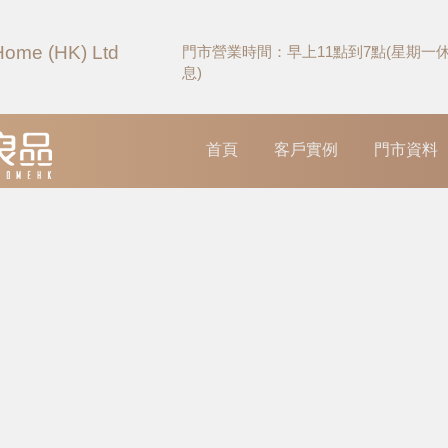
Home (HK) Ltd
門市營業時間：早上11點到7點(星期一
息)
首頁
客戶實例
門市資料