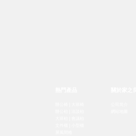
熱門產品
關於家之
辦公椅
|
大班椅
公司简介
辦公枱
|
洽談枱
網站地圖
大班枱
|
會議枱
文件櫃
|
小型櫃
屏風間格