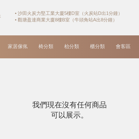
• 沙田火炭力堅工業大廈5樓D室（火炭站D出1分鐘）
休
• 觀塘盈達商業大廈8樓B室（牛頭角站A出8分鐘）
家居傢俬
椅分類
枱分類
櫃分類
會客區
我們現在沒有任何商品
可以展示。