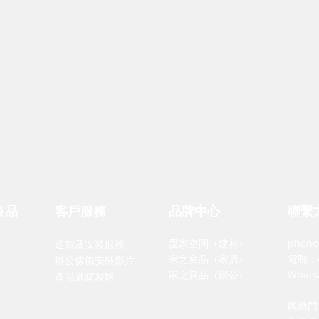
品牌中心
聯繫
良品
客戶服務
愛家空間（建材）
phone
送貨及安裝服務
家之良品（家居）
電郵：
辦公傢俬安裝影片
家之良品（辦公）
What
產品選購攻略
觀塘門