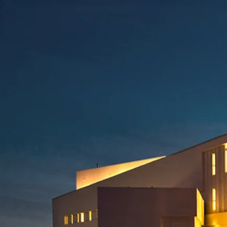
家 之 良 品， 一 站 