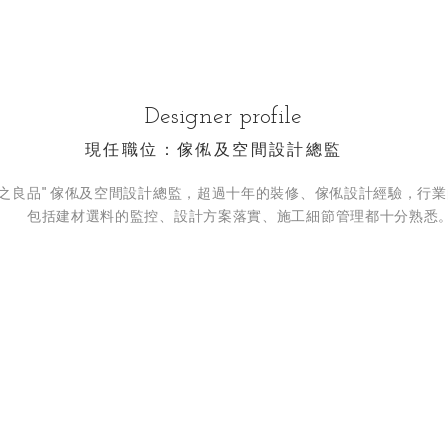
Designer profile
現任職位：傢俬及空間設計總監
家之良品" 傢俬及空間設計總監，超過十年的裝修、傢俬設計經驗，行業
包括建材選料的監控、設計方案落實、施工細節管理都十分熟悉
tomers All Over The 