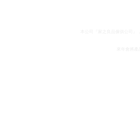
本公司『家之良品傢俱公司』，
來年會將產