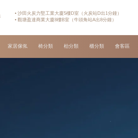
• 沙田火炭力堅工業大廈5樓D室（火炭站D出1分鐘）
休
• 觀塘盈達商業大廈8樓B室（牛頭角站A出8分鐘）
家居傢俬
椅分類
枱分類
櫃分類
會客區
URNITURE