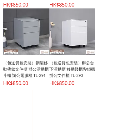
價格
價格
HK$850.00
HK$850.00
（包送貨包安裝）鋼製移
（包送貨包安裝）辦公台
動帶鎖文件櫃 辦公活動櫃
下活動櫃 移動矮櫃帶鎖櫃
斗櫃 辦公電腦櫃 TL-291
辦公文件櫃 TL-290
價格
價格
HK$850.00
HK$850.00
熱門產品
關於家之良品
品牌中心
愛家空間（建材）
辦公椅
|
大班椅
公司简介
家之良品（家居）
辦公枱
|
洽談枱
網站地圖
家之良品（辦公）
大班枱
|
會議枱
客戶服務
文件櫃
|
小型櫃
屏風間格