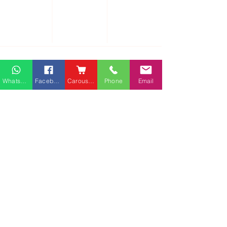
送貨及安裝服務
會客茶几
辦公傢俬安裝影片
會客梳化
產品選購攻略
探索更多產品
聯繫方式
Whatsapp
Facebook
Carousell
Phone
Email
phone：+852
3962 2343
電郵：
order@xhomehk.com
Whatsapp：5269 0355
觀塘門市地址：
觀塘偉業街181號盈達商業大廈8樓B室
營業時間：早上11點到7點(星期一門市休息)
火炭門市地址：
沙田火炭禾香街9-15號力堅工業大廈5樓D室
(火炭站D出口，直行過馬路右轉，1分鐘到）
營業時間：早上11點到7點(星期一門市休息)