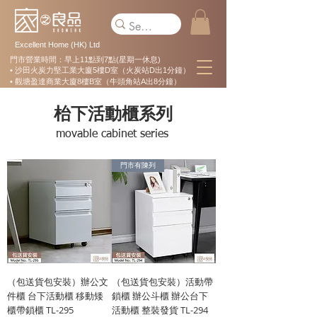
Excellent Home (HK) Ltd
門市營業時間：早上11點到7點(星期一休息)
• 沙田火炭力堅工業大廈5樓D室（火炭站D出1分鐘）
• 觀塘盈達商業大廈8樓B室（牛頭角站A出8分鐘）
枱下活動櫃系列
movable cabinet series
門市有陳列
（包送貨包安裝）辦公文
（包送貨包安裝）活動帶
件櫃 台下活動櫃 移動矮
鎖櫃 辦公斗櫃 辦公台下
櫃帶鎖櫃 TL-295
活動櫃 整裝發貨 TL-294