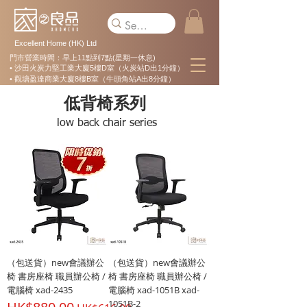
Excellent Home (HK) Ltd
門市營業時間：早上11點到7點(星期一休息)
• 沙田火炭力堅工業大廈5樓D室（火炭站D出1分鐘）
• 觀塘盈達商業大廈8樓B室（牛頭角站A出8分鐘）
低背椅系列
low back chair series
（包送貨）new會議辦公
（包送貨）new會議辦公
椅 書房座椅 職員辦公椅 /
椅 書房座椅 職員辦公椅 /
電腦椅 xad-2435
電腦椅 xad-1051B xad-
1051B-2
一般價格
促銷價格