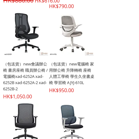
HK$880.00
HK$616.00
價格
HK$790.00
（包送貨）new會議辦公
（包送貨）new電腦椅 家
椅 書房座椅 職員辦公椅 /
用辦公椅 升降轉椅 座椅
電腦椅xad-6252A xad-
人體工學椅 學生久坐書桌
6252B xad-6252A-2 xad-
椅 學習椅 AJYJ-610L
6252B-2
價格
HK$950.00
價格
HK$1,050.00