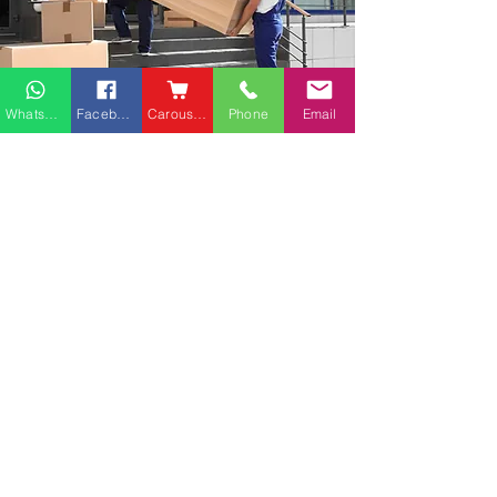
Whatsapp
Facebook
Carousell
Phone
Email
熱門產品
關於家之良品
品牌中心
愛家空間（建材）
辦公椅
|
大班椅
公司简介
家之良品（家居）
辦公枱
|
洽談枱
網站地圖
家之良品（辦公）
大班枱
|
會議枱
客戶服務
文件櫃
|
小型櫃
屏風間格
送貨及安裝服務
會客茶几
辦公傢俬安裝影片
會客梳化
產品選購攻略
探索更多產品
聯繫方式
phone：+852
3962 2343