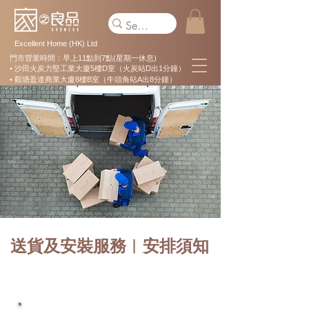
Excellent Home (HK) Ltd
門市營業時間：早上11點到7點(星期一休息)
• 沙田火炭力堅工業大廈5樓D室（火炭站D出1分鐘）
• 觀塘盈達商業大廈8樓B室（牛頭角站A出8分鐘）
送貨及安裝服務︱安排須知
關於送貨