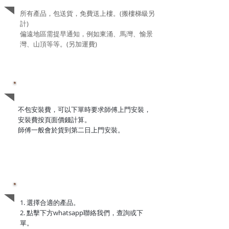
所有產品，包送貨，免費送上樓。(搬樓梯級另
計)
偏遠地區需提早通知，例如東涌、馬灣、愉景
灣、山頂等等。(另加運費)
關於安裝
不包安裝費，可以下單時要求師傅上門安裝，
安裝費按頁面價錢計算。
師傅一般會於貨到第二日上門安裝。
下單流程
1. 選擇合適的產品。
2. 點擊下方whatsapp聯絡我們，查詢或下
單。