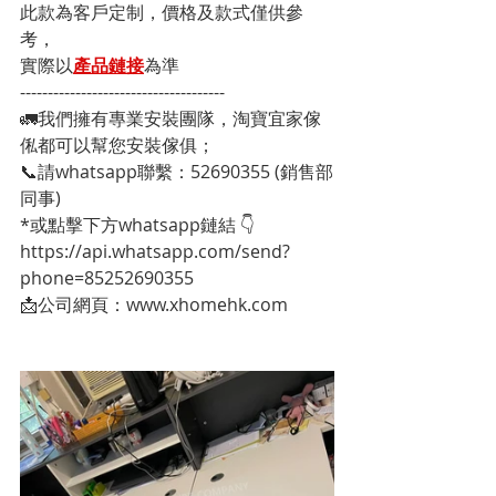
此款為客戶定制，價格及款式僅供參
考，
實際以
產品鏈接
為準
-------------------------------------
🚛我們擁有專業安裝團隊，淘寶宜家傢
俬都可以幫您安裝傢俱；
📞請whatsapp聯繫：52690355 (銷售部
同事)
*或點擊下方whatsapp鏈結 👇
https://api.whatsapp.com/send?
phone=85252690355
📩公司網頁：www.xhomehk.com