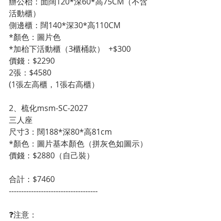
辦公枱：面闊120*深60*高75CM（不含
活動櫃）
側邊櫃：闊140*深30*高110CM 
*顏色：圖片色
*加枱下活動櫃（3櫃桶款）  +$300
價錢：$2290
2張：$4580
(1張左高櫃，1張右高櫃）
2、梳化msm-SC-2027
三人座
尺寸3：闊188*深80*高81cm
*顏色：圖片基本顏色（拼灰色如圖示）
價錢：$2880（自己裝）
合計：$7460
------------------------------------
❓注意：