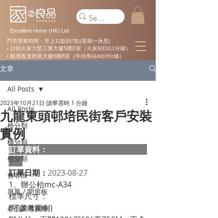
Excellent Home (HK) Ltd
門市營業時間：早上11點到7點(星期一休息)
• 沙田火炭力堅工業大廈5樓D室（火炭站D出1分鐘）
• 觀塘盈達商業大廈8樓B室（牛頭角站A出8分鐘）
文章
All Posts
2023年10月21日
讀畢需時 1 分鐘
All Posts
九龍東頭邨培民街客戶安裝
椅分類
實例
櫃分類
訂單資料：  
枱分類
訂單日期：
2023-08-27
會客區
1、辦公枱mc-A34
屏風 / 間房板
標準尺寸：                                               
(可參考圖例)
產品選購攻略