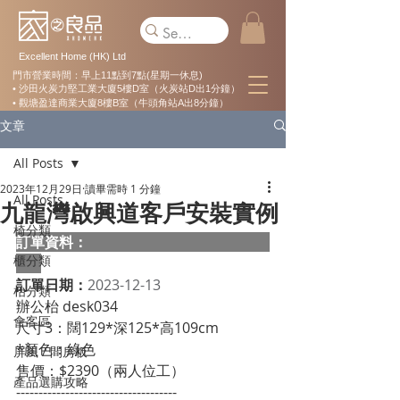
Excellent Home (HK) Ltd
門市營業時間：早上11點到7點(星期一休息)
• 沙田火炭力堅工業大廈5樓D室（火炭站D出1分鐘）
• 觀塘盈達商業大廈8樓B室（牛頭角站A出8分鐘）
文章
All Posts
2023年12月29日
讀畢需時 1 分鐘
All Posts
九龍灣啟興道客戶安裝實例
椅分類
訂單資料：  
櫃分類
訂單日期：
2023-12-13
枱分類
辦公枱 desk034
會客區
尺寸3：闊129*深125*高109cm
*顏色：綠色
屏風 / 間房板
售價：$2390（兩人位工）
產品選購攻略
------------------------------------