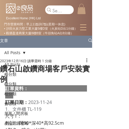
Excellent Home (HK) Ltd
門市營業時間：早上11點到7點(星期一休息)
• 沙田火炭力堅工業大廈5樓D室（火炭站D出1分鐘）
• 觀塘盈達商業大廈8樓B室（牛頭角站A出8分鐘）
文章
All Posts
2023年12月16日
讀畢需時 1 分鐘
All Posts
鑽石山啟鑽商場客戶安裝實
椅分類
例
櫃分類
訂單資料：  
枱分類
訂單日期：
2023-11-24
會客區
1、文件櫃 TL-119
屏風 / 間房板
尺寸1：
外計：闊90*深40*高92.5cm
產品選購攻略