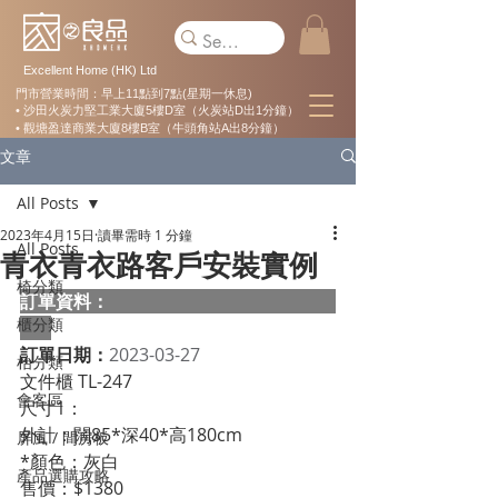
Excellent Home (HK) Ltd
門市營業時間：早上11點到7點(星期一休息)
• 沙田火炭力堅工業大廈5樓D室（火炭站D出1分鐘）
• 觀塘盈達商業大廈8樓B室（牛頭角站A出8分鐘）
文章
All Posts
2023年4月15日
讀畢需時 1 分鐘
All Posts
青衣青衣路客戶安裝實例
椅分類
訂單資料：  
櫃分類
訂單日期：
2023-03-27
枱分類
文件櫃 TL-247
會客區
尺寸1：
外計：闊85*深40*高180cm
屏風 / 間房板
*顏色：灰白
產品選購攻略
售價：$1380