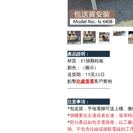
產品說明：
材質：E1级颗粒板
顏色：（圖示）
送貨期：15至22日
點擊
此處查看
客戶實例
-----------------------------
注意事項：
*包送貨，平地電梯可送上樓。搬
*
側櫃要在左邊或者右邊：落單時
*
部分產品如包含電插座，以工廠
插。不包含拉線或接駁電線的工