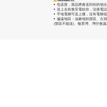
• 包送貨
，
貨品將會送到你的地址
• 送上去前會至電給你，沒接電
• 平地電梯可送上樓，沒有電梯
• 偏遠地區：油麻地卸貨區、古
(禁區不能送)、愉景灣、灣仔會
熱門產品
關於家之
辦公椅
|
大班椅
公司简介
辦公枱
|
洽談枱
網站地圖
大班枱
|
會議枱
文件櫃
|
小型櫃
屏風間格
會客茶几
會客梳化
探索更多產品