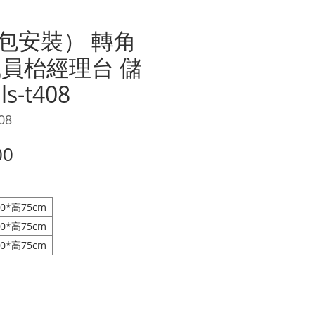
包安裝） 轉角
職員枱經理台 儲
s-t408
08
價
00
格
0*高75cm
0*高75cm
0*高75cm