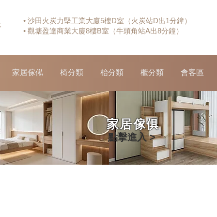
• 沙田火炭力堅工業大廈5樓D室（火炭站D出1分鐘）
休
• 觀塘盈達商業大廈8樓B室（牛頭角站A出8分鐘）
家居傢俬
椅分類
枱分類
櫃分類
會客區
家居傢俱
點擊進入 >