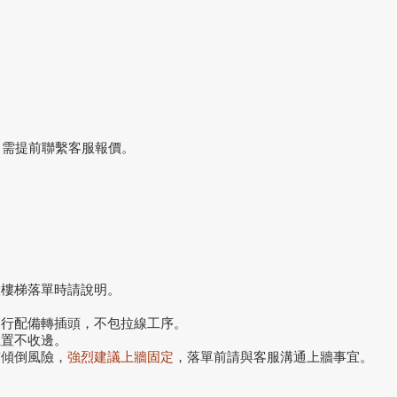
，需提前聯繫客服報價。
搬樓梯落單時請說明。
自行配備轉插頭，不包拉線工序。
位置不收邊。
前傾倒風險，
強烈建議上牆固定
，落單前請與客服溝通上牆事宜。