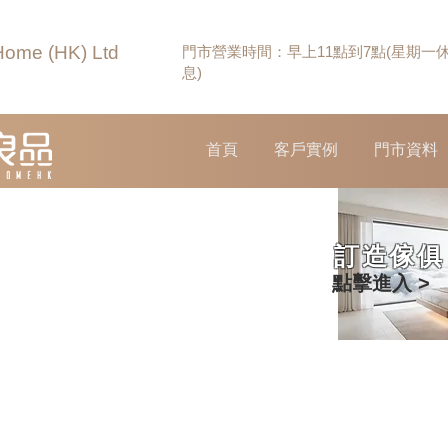
Home (HK) Ltd
門市營業時間：早上11點到7點(星期一
息)
首頁
客戶實例
門市資料
訂造傢俱
點擊進入 >