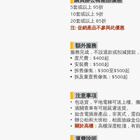
5套或以上 95折
10套或以上 9折
20套或以上 85折
注: 促銷產品不參與此優惠
額外服務
服務完成，不設退款或扣減貨款
度尺費：$400起
•
安裝費：$500起
•
拆舊傢俬：$300至$500起
•
拆及棄置舊傢俬：$500起
•
注意事項
• 包送貨，平地電梯可送上樓。
• 過關查車有可能延遲送貨。
• 如含電插座產品，非英式，需
• 辦公枱和大班枱，枱面放線盒
• 關於高櫃：
高櫃深度較淺，有
運費說明