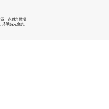
貨區、赤臘角機場
，落單請先查詢。
方式
：+852 3962 2343
order@xhomehk.com
sapp：5269 0355
市地址：
業街181號盈達商業大廈8樓B室
間：早上11點到7點(星期一門市休息)
市地址：