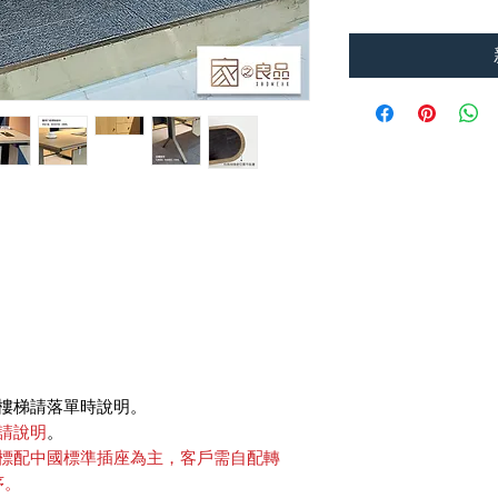
樓梯請落單時說明。
請說明
。
標配中國標準插座為主，客戶需自配轉
序。