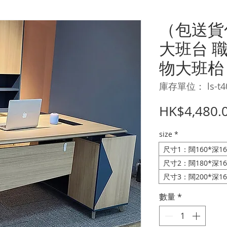
（包送貨
大班台 
物大班枱 l
庫存單位： ls-t4
HK$4,480.
size
*
尺寸1：闊160*深16
尺寸2：闊180*深16
尺寸3：闊200*深16
數量
*