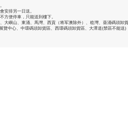
。
話會安排另一日送。
或不方便停車，只能送到樓下。
洞、大嶼山、東涌、馬灣、西貢（将军澳除外）、稔灣、葵涌碼頭卸
議展覽中心、中環碼頭卸貨區、西環碼頭卸貨區、大潭道(禁區不能送)
品牌中心
聯繫
良品
客戶服務
愛家空間（建材）
phone
送貨及安裝服務
家之良品（家居）
電郵：
辦公傢俬安裝影片
家之良品（辦公）
What
產品選購攻略
觀塘門
觀塘偉
營業時
火炭門