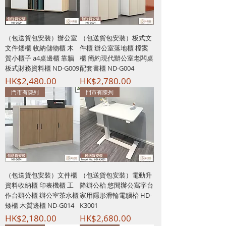
（包送貨包安裝）辦公室
（包送貨包安裝）板式文
文件矮櫃 收納儲物櫃 木
件櫃 辦公室落地櫃 檔案
質小櫃子 a4桌邊櫃 靠牆
櫃 簡約現代辦公室老闆桌
板式財務資料櫃 ND-G009
配套書櫃 ND-G004
價格
價格
HK$2,480.00
HK$2,780.00
門市有陳列
門市有陳列
（包送貨包安裝）文件櫃
（包送貨包安裝）電動升
資料收納櫃 印表機櫃 工
降辦公枱 悠閒辦公寫字台
作台辦公櫃 辦公室茶水櫃
家用隱形滑輪電腦枱 HD-
矮櫃 木質邊櫃 ND-G014
K3001
價格
價格
HK$2,180.00
HK$2,680.00