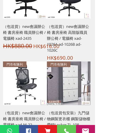
（包送貨）new會議辦公
（包送貨）new會議辦公
椅 書房座椅 職員辦公椅 /
椅 書房座椅 高階版職員
電腦椅 xad-2435
辦公椅 / 電腦椅 xad-
1026A ad-1026B ad-
HK$880.00
一般價格
促銷價格
HK$616.00
1026C
價格
HK$690.00
門市有陳列
門市有陳列
（包送貨）new會議辦公
（包送貨包安裝）九門儲
椅 書房座椅 職員辦公椅 /
物鋼製更衣櫃 鋼製儲物櫃
電腦椅 xad-M-22
帶鎖Locker TL-108
價格
價格
HK$1,050.00
HK$2,480.00