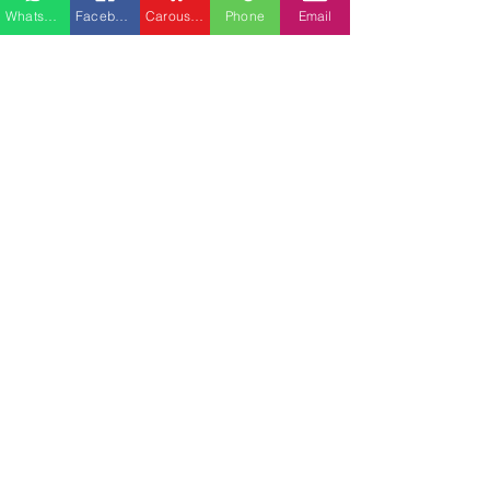
Whatsapp
Facebook
Carousell
Phone
Email
門市有陳列
門市有陳列
（包送貨）new會議辦公
（包送貨）new會議辦公
椅 書房座椅 職員辦公椅 /
椅 書房座椅 職員辦公椅 /
電腦椅 BK-640B BK-640A
電腦椅 BK-630-1A
價格
價格
HK$890.00
HK$1,290.00
載入更多
熱門產品
關於家之良品
品牌中心
愛家空間（建材）
辦公椅
|
大班椅
公司简介
家之良品（家居）
辦公枱
|
洽談枱
網站地圖