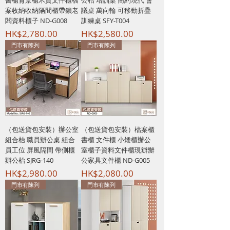
書櫃背景櫃木質文件櫃檔
公枱 培訓桌 簡約現代 會
案收納收納隔間櫃帶鎖老
議桌 萬向輪 可移動折疊
闆資料櫃子 ND-G008
訓練桌 SFY-T004
價格
價格
HK$2,780.00
HK$2,580.00
門市有陳列
門市有陳列
（包送貨包安裝）辦公室
（包送貨包安裝）檔案櫃
組合枱 職員辦公桌 組合
書櫃 文件櫃 小矮櫃辦公
員工位 屏風隔間 帶側櫃
室櫃子資料文件櫃現辦辦
辦公枱 SJRG-140
公家具文件櫃 ND-G005
價格
價格
HK$2,980.00
HK$2,080.00
門市有陳列
門市有陳列