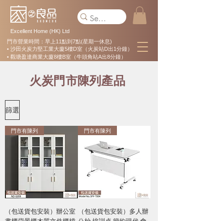
Excellent Home (HK) Ltd
門市營業時間：早上11點到7點(星期一休息)
• 沙田火炭力堅工業大廈5樓D室（火炭站D出1分鐘）
• 觀塘盈達商業大廈8樓B室（牛頭角站A出8分鐘）
火炭門市陳列產品
篩選
門市有陳列
門市有陳列
（包送貨包安裝）辦公室
（包送貨包安裝）多人辦