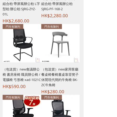
組合枱 帶屏風辦公枱 L字
組合枱 帶屏風辦公枱
型枱 辦公枱 SJRG-ZYZ-
SJRG-PF-168-2
01L
價格
HK$2,280.00
價格
HK$2,680.00
門市有陳列
門市有陳列
（包送貨）new會議辦公
（包送貨）new家用客廳
椅 書房座椅 職員辦公椅 /
餐桌椅餐椅書桌靠背凳子
電腦椅 弓形椅 xad-1021C
休閒現代簡約牛角椅 BK-
ZC牛角椅
價格
HK$590.00
價格
HK$280.00
門市有陳列
門市有陳列