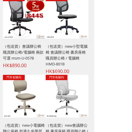
（包送貨）會議辦公椅
（包送貨）new小型電腦
職員辦公椅/電腦椅 兩款
椅 會議辦公椅 書房座椅
可選 msm-U-057B
職員辦公椅 / 電腦椅
HMD-801B
價格
HK$890.00
價格
HK$690.00
門市有陳列
門市有陳列
（包送貨）new小電腦椅
（包送貨）new會議辦公
辦公座椅 舒適久坐學習
椅 書房座椅 職員辦公椅 /