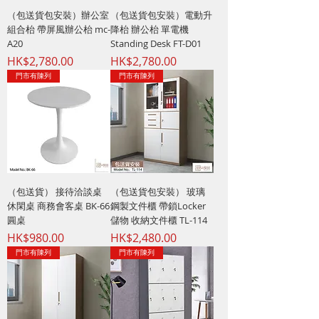
（包送貨包安裝）辦公室
（包送貨包安裝）電動升
組合枱 帶屏風辦公枱 mc-
降枱 辦公枱 單電機
A20
Standing Desk FT-D01
價格
價格
HK$2,780.00
HK$2,780.00
門市有陳列
門市有陳列
（包送貨） 接待洽談桌
（包送貨包安裝） 玻璃
休閑桌 商務會客桌 BK-66
鋼製文件櫃 帶鎖Locker
圓桌
儲物 收納文件櫃 TL-114
價格
價格
HK$980.00
HK$2,480.00
門市有陳列
門市有陳列