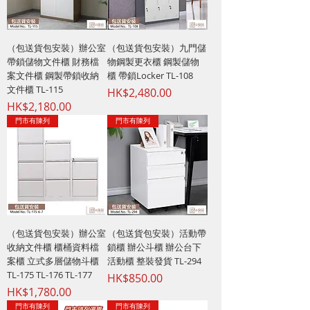
（包送貨包安裝）辦公室
（包送貨包安裝）九門儲
帶鎖儲物文件櫃 財務檔
物鋼製更衣櫃 鋼製儲物
案文件櫃 鋼製帶鎖收納
櫃 帶鎖Locker TL-108
文件櫃 TL-115
價格
HK$2,480.00
價格
HK$2,180.00
門市有陳列
門市有陳列
（包送貨包安裝）辦公室
（包送貨包安裝）活動帶
收納文件櫃 櫃桶資料檔
鎖櫃 辦公斗櫃 辦公台下
案櫃 立式多層儲物斗櫃
活動櫃 整裝發貨 TL-294
TL-175 TL-176 TL-177
價格
HK$850.00
價格
HK$1,780.00
門市有陳列
門市有陳列